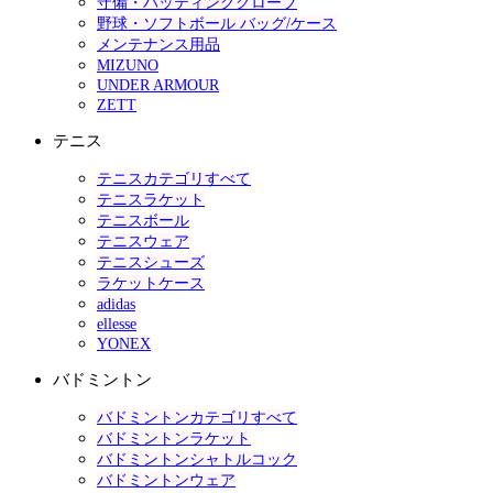
守備・バッティンググローブ
野球・ソフトボール バッグ/ケース
メンテナンス用品
MIZUNO
UNDER ARMOUR
ZETT
テニス
テニスカテゴリすべて
テニスラケット
テニスボール
テニスウェア
テニスシューズ
ラケットケース
adidas
ellesse
YONEX
バドミントン
バドミントンカテゴリすべて
バドミントンラケット
バドミントンシャトルコック
バドミントンウェア