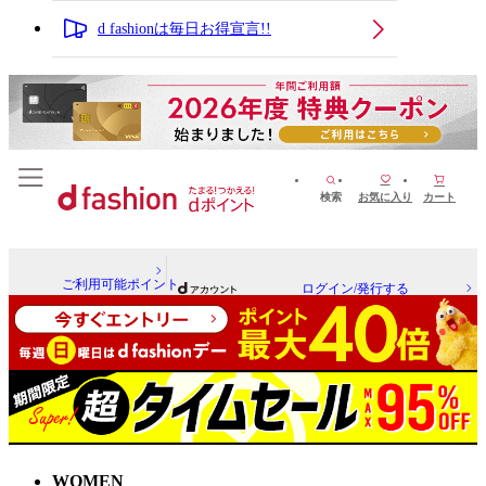
d fashionは毎日お得宣言!!
検索
お気に入り
カート
ご利用可能ポイント
ログイン/発行する
WOMEN