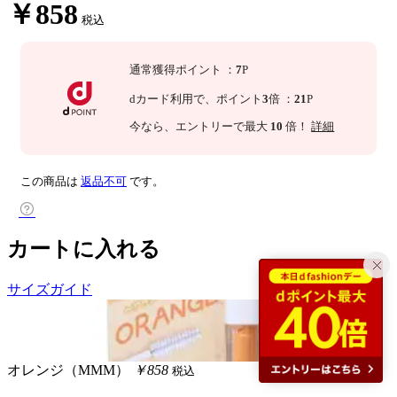
￥858
税込
通常獲得ポイント
：
7
P
dカード利用で、
ポイント
3
倍
：
21
P
今なら
、エントリーで最大
10
倍！
詳細
この商品は
返品不可
です。
カートに入れる
サイズガイド
オレンジ（MMM）
￥858
税込