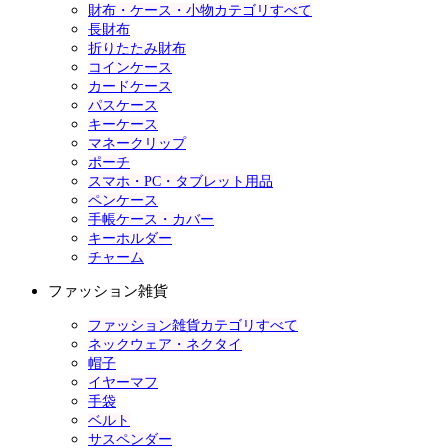
財布・ケース・小物カテゴリすべて
長財布
折りたたみ財布
コインケース
カードケース
パスケース
キーケース
マネークリップ
ポーチ
スマホ・PC・タブレット用品
ペンケース
手帳ケース・カバー
キーホルダー
チャーム
ファッション雑貨
ファッション雑貨カテゴリすべて
ネックウェア・ネクタイ
帽子
イヤーマフ
手袋
ベルト
サスペンダー