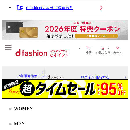
d fashionは毎日お得宣言!!
検索
お気に入り
カート
ご利用可能ポイント
ログイン/発行する
WOMEN
MEN