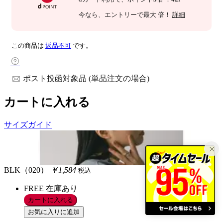
今なら
、エントリーで最大
倍！
詳細
この商品は
返品不可
です。
ポスト投函対象品 (単品注文の場合)
カートに入れる
サイズガイド
BLK（020）
￥1,584
税込
FREE
在庫あり
カートに入れる
お気に入りに追加