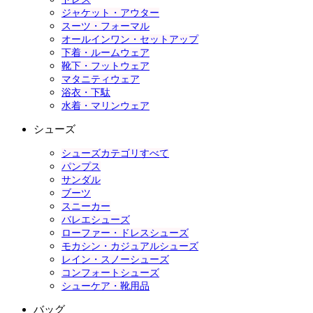
ジャケット・アウター
スーツ・フォーマル
オールインワン・セットアップ
下着・ルームウェア
靴下・フットウェア
マタニティウェア
浴衣・下駄
水着・マリンウェア
シューズ
シューズカテゴリすべて
パンプス
サンダル
ブーツ
スニーカー
バレエシューズ
ローファー・ドレスシューズ
モカシン・カジュアルシューズ
レイン・スノーシューズ
コンフォートシューズ
シューケア・靴用品
バッグ