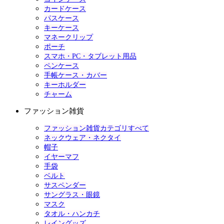
カードケース
パスケース
キーケース
マネークリップ
ポーチ
スマホ・PC・タブレット用品
ペンケース
手帳ケース・カバー
キーホルダー
チャーム
ファッション雑貨
ファッション雑貨カテゴリすべて
ネックウェア・ネクタイ
帽子
イヤーマフ
手袋
ベルト
サスペンダー
サングラス・眼鏡
マスク
タオル・ハンカチ
レイングッズ