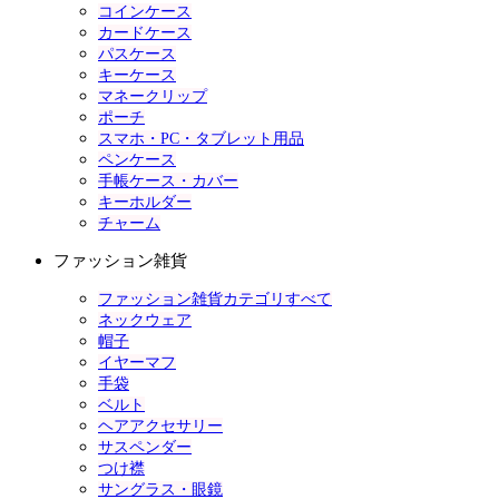
コインケース
カードケース
パスケース
キーケース
マネークリップ
ポーチ
スマホ・PC・タブレット用品
ペンケース
手帳ケース・カバー
キーホルダー
チャーム
ファッション雑貨
ファッション雑貨カテゴリすべて
ネックウェア
帽子
イヤーマフ
手袋
ベルト
ヘアアクセサリー
サスペンダー
つけ襟
サングラス・眼鏡