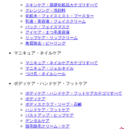
スキンケア・基礎化粧品カテゴリすべて
クレンジング・洗顔料
化粧水・フェイスミスト・ブースター
乳液・美容液・フェイスクリーム
パック・フェイスマスク
アイケア・まつ毛美容液
リップケア・リップクリーム
角質除去・ピーリング
マニキュア・ネイルケア
マニキュア・ネイルケアカテゴリすべて
マニキュア・ジェルネイル
つけ爪・ネイルシール
ボディケア・ハンドケア・フットケア
ボディケア・ハンドケア・フットケアカテゴリすべて
ボディケア
ボディスクラブ・ソープ・石鹸
ハンドケア・フットケア
バストアップ・ヒップケア
デンタルケア
脱毛除毛クリーム・ケア