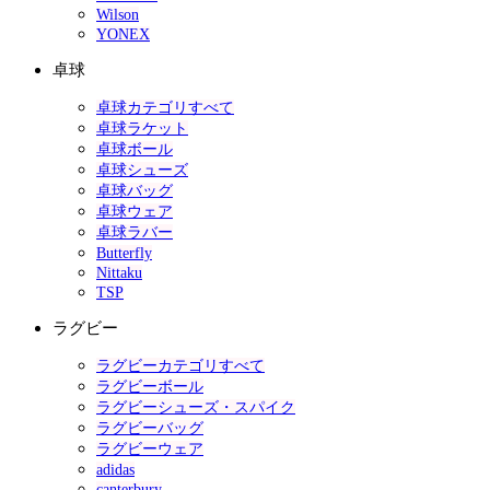
Wilson
YONEX
卓球
卓球カテゴリすべて
卓球ラケット
卓球ボール
卓球シューズ
卓球バッグ
卓球ウェア
卓球ラバー
Butterfly
Nittaku
TSP
ラグビー
ラグビーカテゴリすべて
ラグビーボール
ラグビーシューズ・スパイク
ラグビーバッグ
ラグビーウェア
adidas
canterbury