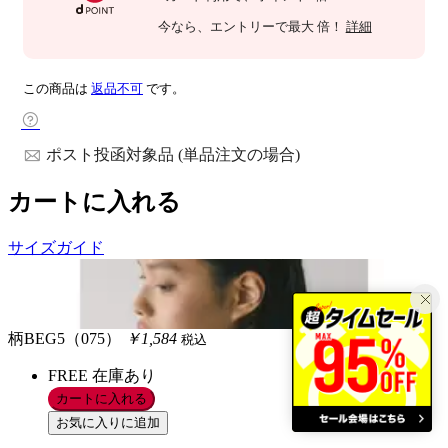
今なら
、エントリーで最大
倍！
詳細
この商品は
返品不可
です。
ポスト投函対象品 (単品注文の場合)
カートに入れる
サイズガイド
柄BEG5（075）
￥1,584
税込
FREE
在庫あり
カートに入れる
お気に入りに追加