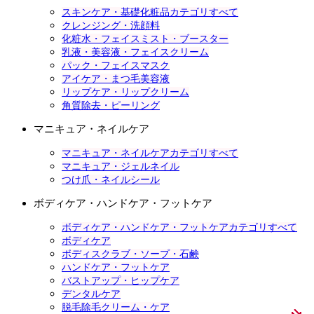
スキンケア・基礎化粧品カテゴリすべて
クレンジング・洗顔料
化粧水・フェイスミスト・ブースター
乳液・美容液・フェイスクリーム
パック・フェイスマスク
アイケア・まつ毛美容液
リップケア・リップクリーム
角質除去・ピーリング
マニキュア・ネイルケア
マニキュア・ネイルケアカテゴリすべて
マニキュア・ジェルネイル
つけ爪・ネイルシール
ボディケア・ハンドケア・フットケア
ボディケア・ハンドケア・フットケアカテゴリすべて
ボディケア
ボディスクラブ・ソープ・石鹸
ハンドケア・フットケア
バストアップ・ヒップケア
デンタルケア
脱毛除毛クリーム・ケア