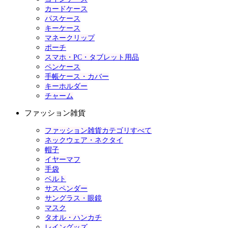
カードケース
パスケース
キーケース
マネークリップ
ポーチ
スマホ・PC・タブレット用品
ペンケース
手帳ケース・カバー
キーホルダー
チャーム
ファッション雑貨
ファッション雑貨カテゴリすべて
ネックウェア・ネクタイ
帽子
イヤーマフ
手袋
ベルト
サスペンダー
サングラス・眼鏡
マスク
タオル・ハンカチ
レイングッズ