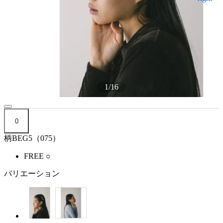
1
/
16
0
柄BEG5（075）
FREE
○
バリエーション