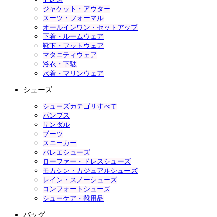
ジャケット・アウター
スーツ・フォーマル
オールインワン・セットアップ
下着・ルームウェア
靴下・フットウェア
マタニティウェア
浴衣・下駄
水着・マリンウェア
シューズ
シューズカテゴリすべて
パンプス
サンダル
ブーツ
スニーカー
バレエシューズ
ローファー・ドレスシューズ
モカシン・カジュアルシューズ
レイン・スノーシューズ
コンフォートシューズ
シューケア・靴用品
バッグ