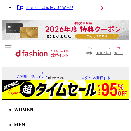
d fashionは毎日お得宣言!!
検索
お気に入り
カート
ご利用可能ポイント
ログイン/発行する
WOMEN
MEN