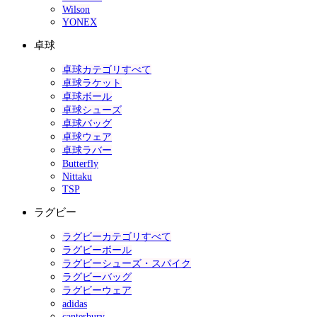
Wilson
YONEX
卓球
卓球カテゴリすべて
卓球ラケット
卓球ボール
卓球シューズ
卓球バッグ
卓球ウェア
卓球ラバー
Butterfly
Nittaku
TSP
ラグビー
ラグビーカテゴリすべて
ラグビーボール
ラグビーシューズ・スパイク
ラグビーバッグ
ラグビーウェア
adidas
canterbury