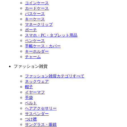
コインケース
カードケース
パスケース
キーケース
マネークリップ
ポーチ
スマホ・PC・タブレット用品
ペンケース
手帳ケース・カバー
キーホルダー
チャーム
ファッション雑貨
ファッション雑貨カテゴリすべて
ネックウェア
帽子
イヤーマフ
手袋
ベルト
ヘアアクセサリー
サスペンダー
つけ襟
サングラス・眼鏡