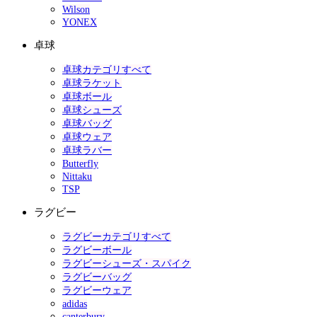
Wilson
YONEX
卓球
卓球カテゴリすべて
卓球ラケット
卓球ボール
卓球シューズ
卓球バッグ
卓球ウェア
卓球ラバー
Butterfly
Nittaku
TSP
ラグビー
ラグビーカテゴリすべて
ラグビーボール
ラグビーシューズ・スパイク
ラグビーバッグ
ラグビーウェア
adidas
canterbury