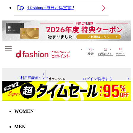
d fashionは毎日お得宣言!!
検索
お気に入り
カート
ご利用可能ポイント
ログイン/発行する
WOMEN
MEN