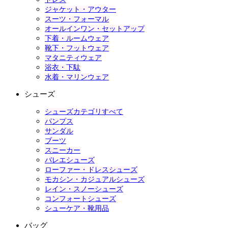
ジャケット・アウター
スーツ・フォーマル
オールインワン・セットアップ
下着・ルームウェア
靴下・フットウェア
マタニティウェア
浴衣・下駄
水着・マリンウェア
シューズ
シューズカテゴリすべて
パンプス
サンダル
ブーツ
スニーカー
バレエシューズ
ローファー・ドレスシューズ
モカシン・カジュアルシューズ
レイン・スノーシューズ
コンフォートシューズ
シューケア・靴用品
バッグ