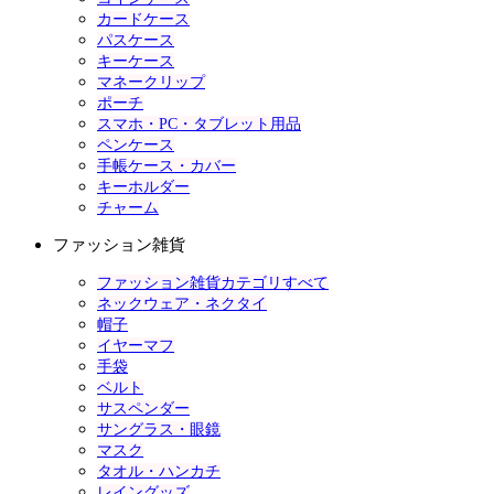
カードケース
パスケース
キーケース
マネークリップ
ポーチ
スマホ・PC・タブレット用品
ペンケース
手帳ケース・カバー
キーホルダー
チャーム
ファッション雑貨
ファッション雑貨カテゴリすべて
ネックウェア・ネクタイ
帽子
イヤーマフ
手袋
ベルト
サスペンダー
サングラス・眼鏡
マスク
タオル・ハンカチ
レイングッズ