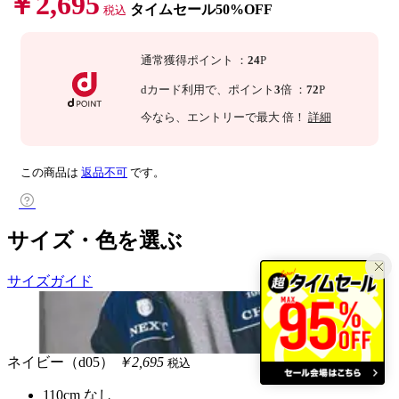
￥2,695
タイムセール50%OFF
税込
通常獲得ポイント
：
24
P
dカード利用で、
ポイント
3
倍
：
72
P
今なら
、エントリーで最大
倍！
詳細
この商品は
返品不可
です。
サイズ・色を選ぶ
サイズガイド
ネイビー（d05）
￥2,695
税込
110cm
なし