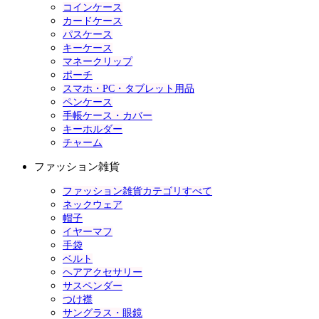
コインケース
カードケース
パスケース
キーケース
マネークリップ
ポーチ
スマホ・PC・タブレット用品
ペンケース
手帳ケース・カバー
キーホルダー
チャーム
ファッション雑貨
ファッション雑貨カテゴリすべて
ネックウェア
帽子
イヤーマフ
手袋
ベルト
ヘアアクセサリー
サスペンダー
つけ襟
サングラス・眼鏡