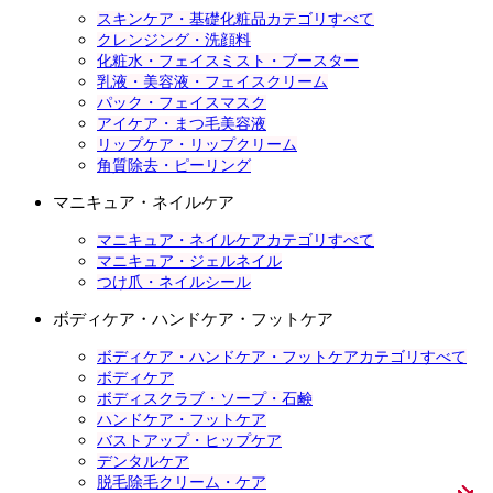
スキンケア・基礎化粧品カテゴリすべて
クレンジング・洗顔料
化粧水・フェイスミスト・ブースター
乳液・美容液・フェイスクリーム
パック・フェイスマスク
アイケア・まつ毛美容液
リップケア・リップクリーム
角質除去・ピーリング
マニキュア・ネイルケア
マニキュア・ネイルケアカテゴリすべて
マニキュア・ジェルネイル
つけ爪・ネイルシール
ボディケア・ハンドケア・フットケア
ボディケア・ハンドケア・フットケアカテゴリすべて
ボディケア
ボディスクラブ・ソープ・石鹸
ハンドケア・フットケア
バストアップ・ヒップケア
デンタルケア
脱毛除毛クリーム・ケア