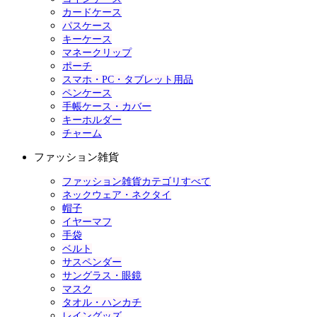
カードケース
パスケース
キーケース
マネークリップ
ポーチ
スマホ・PC・タブレット用品
ペンケース
手帳ケース・カバー
キーホルダー
チャーム
ファッション雑貨
ファッション雑貨カテゴリすべて
ネックウェア・ネクタイ
帽子
イヤーマフ
手袋
ベルト
サスペンダー
サングラス・眼鏡
マスク
タオル・ハンカチ
レイングッズ