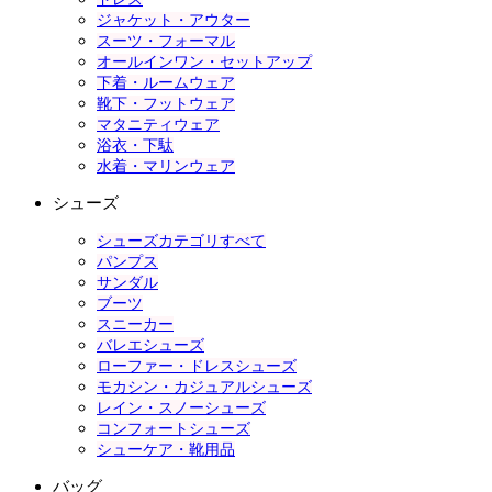
ジャケット・アウター
スーツ・フォーマル
オールインワン・セットアップ
下着・ルームウェア
靴下・フットウェア
マタニティウェア
浴衣・下駄
水着・マリンウェア
シューズ
シューズカテゴリすべて
パンプス
サンダル
ブーツ
スニーカー
バレエシューズ
ローファー・ドレスシューズ
モカシン・カジュアルシューズ
レイン・スノーシューズ
コンフォートシューズ
シューケア・靴用品
バッグ