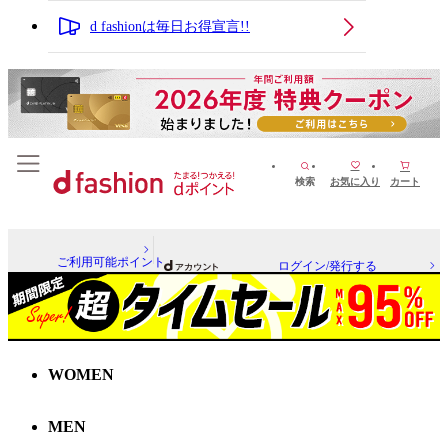
d fashionは毎日お得宣言!!
検索
お気に入り
カート
ご利用可能ポイント
ログイン/発行する
WOMEN
MEN