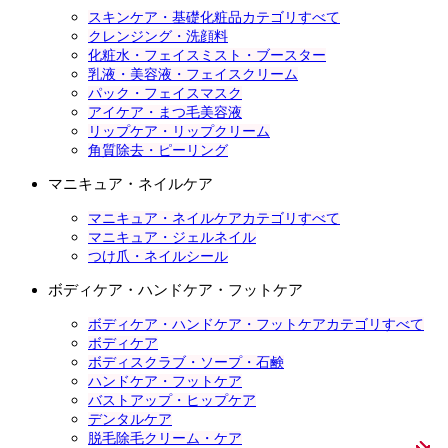
スキンケア・基礎化粧品カテゴリすべて
クレンジング・洗顔料
化粧水・フェイスミスト・ブースター
乳液・美容液・フェイスクリーム
パック・フェイスマスク
アイケア・まつ毛美容液
リップケア・リップクリーム
角質除去・ピーリング
マニキュア・ネイルケア
マニキュア・ネイルケアカテゴリすべて
マニキュア・ジェルネイル
つけ爪・ネイルシール
ボディケア・ハンドケア・フットケア
ボディケア・ハンドケア・フットケアカテゴリすべて
ボディケア
ボディスクラブ・ソープ・石鹸
ハンドケア・フットケア
バストアップ・ヒップケア
デンタルケア
脱毛除毛クリーム・ケア