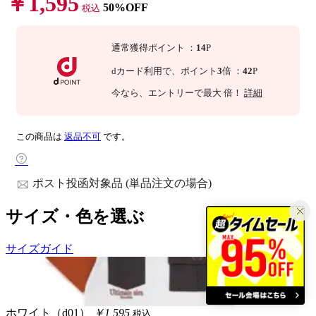
￥1,595
50%OFF
税込
通常獲得ポイント
：
14
P
dカード利用で、
ポイント
3
倍
：
42
P
今なら
、エントリーで最大
倍！
詳細
この商品は
返品不可
です。
ポスト投函対象品 (単品注文の場合)
サイズ・色を選ぶ
サイズガイド
ホワイト（d01）
￥1,595
税込