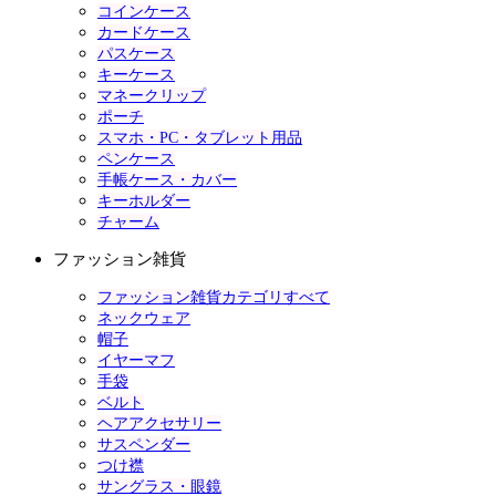
コインケース
カードケース
パスケース
キーケース
マネークリップ
ポーチ
スマホ・PC・タブレット用品
ペンケース
手帳ケース・カバー
キーホルダー
チャーム
ファッション雑貨
ファッション雑貨カテゴリすべて
ネックウェア
帽子
イヤーマフ
手袋
ベルト
ヘアアクセサリー
サスペンダー
つけ襟
サングラス・眼鏡