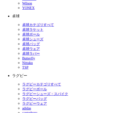
Wilson
YONEX
卓球
卓球カテゴリすべて
卓球ラケット
卓球ボール
卓球シューズ
卓球バッグ
卓球ウェア
卓球ラバー
Butterfly
Nittaku
TSP
ラグビー
ラグビーカテゴリすべて
ラグビーボール
ラグビーシューズ・スパイク
ラグビーバッグ
ラグビーウェア
adidas
canterbury