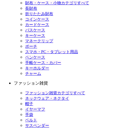
財布・ケース・小物カテゴリすべて
長財布
折りたたみ財布
コインケース
カードケース
パスケース
キーケース
マネークリップ
ポーチ
スマホ・PC・タブレット用品
ペンケース
手帳ケース・カバー
キーホルダー
チャーム
ファッション雑貨
ファッション雑貨カテゴリすべて
ネックウェア・ネクタイ
帽子
イヤーマフ
手袋
ベルト
サスペンダー