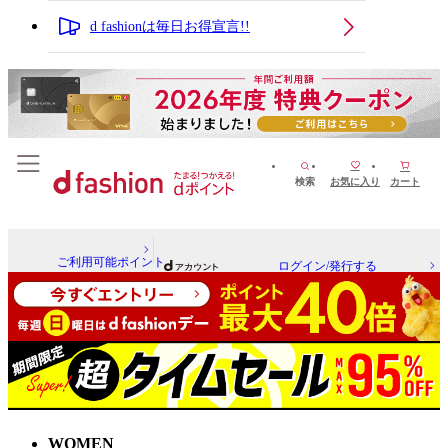
d fashionは毎日お得宣言!!
検索
お気に入り
カート
ご利用可能ポイント
ログイン/発行する
WOMEN