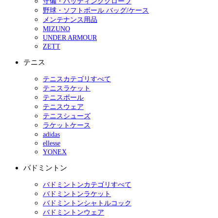
守備・バッティンググローブ
野球・ソフトボール バッグ/ケース
メンテナンス用品
MIZUNO
UNDER ARMOUR
ZETT
テニス
テニスカテゴリすべて
テニスラケット
テニスボール
テニスウェア
テニスシューズ
ラケットケース
adidas
ellesse
YONEX
バドミントン
バドミントンカテゴリすべて
バドミントンラケット
バドミントンシャトルコック
バドミントンウェア