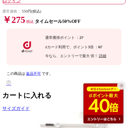
ログイン
通常価格：
550円(税込)
￥275
タイムセール50%OFF
税込
通常獲得ポイント
：
2
P
dカード利用で、
ポイント
3
倍
：
6
P
今なら
、エントリーで最大
倍！
詳細
この商品は
返品不可
です。
カートに入れる
サイズガイド