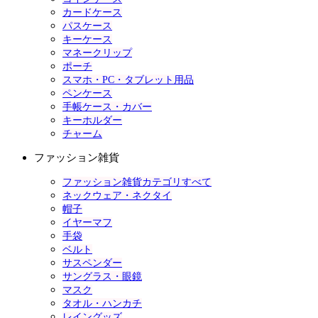
カードケース
パスケース
キーケース
マネークリップ
ポーチ
スマホ・PC・タブレット用品
ペンケース
手帳ケース・カバー
キーホルダー
チャーム
ファッション雑貨
ファッション雑貨カテゴリすべて
ネックウェア・ネクタイ
帽子
イヤーマフ
手袋
ベルト
サスペンダー
サングラス・眼鏡
マスク
タオル・ハンカチ
レイングッズ