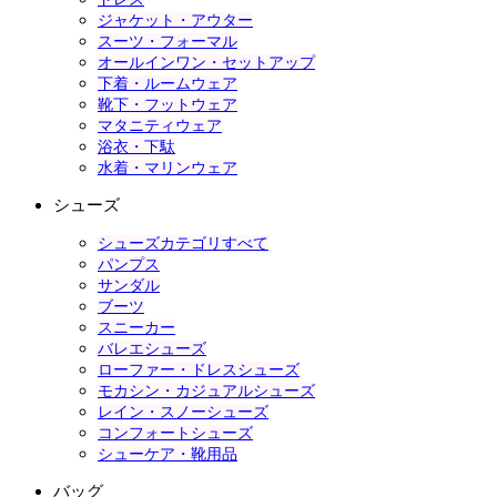
ジャケット・アウター
スーツ・フォーマル
オールインワン・セットアップ
下着・ルームウェア
靴下・フットウェア
マタニティウェア
浴衣・下駄
水着・マリンウェア
シューズ
シューズカテゴリすべて
パンプス
サンダル
ブーツ
スニーカー
バレエシューズ
ローファー・ドレスシューズ
モカシン・カジュアルシューズ
レイン・スノーシューズ
コンフォートシューズ
シューケア・靴用品
バッグ