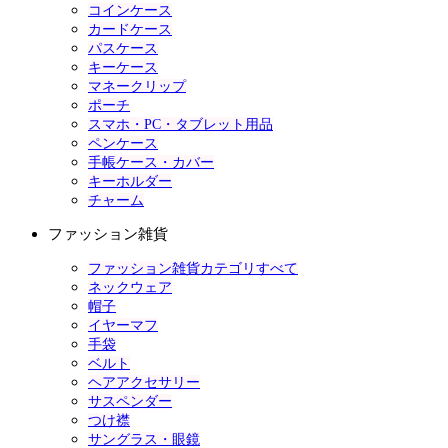
コインケース
カードケース
パスケース
キーケース
マネークリップ
ポーチ
スマホ・PC・タブレット用品
ペンケース
手帳ケース・カバー
キーホルダー
チャーム
ファッション雑貨
ファッション雑貨カテゴリすべて
ネックウェア
帽子
イヤーマフ
手袋
ベルト
ヘアアクセサリー
サスペンダー
つけ襟
サングラス・眼鏡