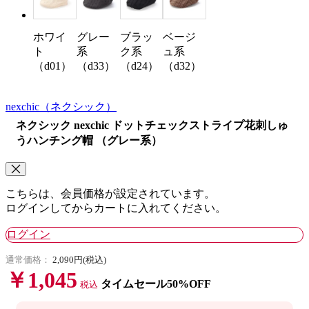
ホワイ
グレー
ブラッ
ベージ
ト
系
ク系
ュ系
（d01）
（d33）
（d24）
（d32）
nexchic
（ネクシック）
ネクシック nexchic ドットチェックストライプ花刺しゅ
うハンチング帽 （グレー系）
こちらは、会員価格が設定されています。
ログインしてからカートに入れてください。
ログイン
通常価格：
2,090円(税込)
￥1,045
タイムセール50%OFF
税込