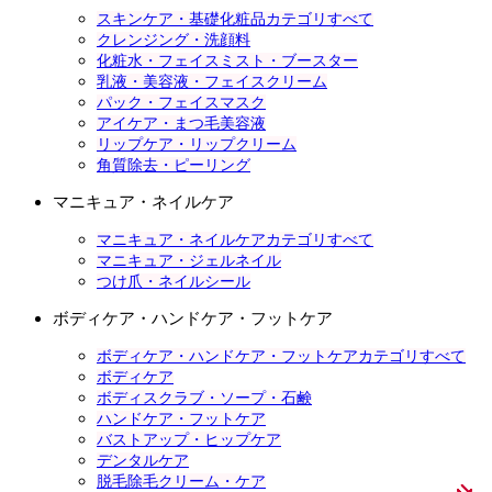
スキンケア・基礎化粧品カテゴリすべて
クレンジング・洗顔料
化粧水・フェイスミスト・ブースター
乳液・美容液・フェイスクリーム
パック・フェイスマスク
アイケア・まつ毛美容液
リップケア・リップクリーム
角質除去・ピーリング
マニキュア・ネイルケア
マニキュア・ネイルケアカテゴリすべて
マニキュア・ジェルネイル
つけ爪・ネイルシール
ボディケア・ハンドケア・フットケア
ボディケア・ハンドケア・フットケアカテゴリすべて
ボディケア
ボディスクラブ・ソープ・石鹸
ハンドケア・フットケア
バストアップ・ヒップケア
デンタルケア
脱毛除毛クリーム・ケア