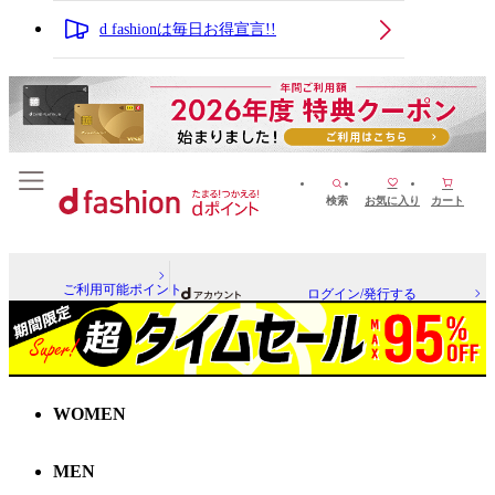
d fashionは毎日お得宣言!!
検索
お気に入り
カート
ご利用可能ポイント
ログイン/発行する
WOMEN
MEN