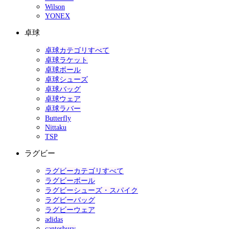
Wilson
YONEX
卓球
卓球カテゴリすべて
卓球ラケット
卓球ボール
卓球シューズ
卓球バッグ
卓球ウェア
卓球ラバー
Butterfly
Nittaku
TSP
ラグビー
ラグビーカテゴリすべて
ラグビーボール
ラグビーシューズ・スパイク
ラグビーバッグ
ラグビーウェア
adidas
canterbury