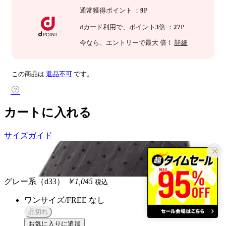
通常獲得ポイント
：
9
P
dカード利用で、
ポイント
3
倍
：
27
P
今なら
、エントリーで最大
倍！
詳細
この商品は
返品不可
です。
カートに入れる
サイズガイド
グレー系（d33）
￥1,045
税込
ワンサイズ/FREE
なし
品切れ
お気に入りに追加