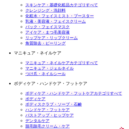
スキンケア・基礎化粧品カテゴリすべて
クレンジング・洗顔料
化粧水・フェイスミスト・ブースター
乳液・美容液・フェイスクリーム
パック・フェイスマスク
アイケア・まつ毛美容液
リップケア・リップクリーム
角質除去・ピーリング
マニキュア・ネイルケア
マニキュア・ネイルケアカテゴリすべて
マニキュア・ジェルネイル
つけ爪・ネイルシール
ボディケア・ハンドケア・フットケア
ボディケア・ハンドケア・フットケアカテゴリすべて
ボディケア
ボディスクラブ・ソープ・石鹸
ハンドケア・フットケア
バストアップ・ヒップケア
デンタルケア
脱毛除毛クリーム・ケア