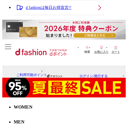
d fashionは毎日お得宣言!!
検索
お気に入り
カート
ご利用可能ポイント
ログイン/発行する
WOMEN
MEN