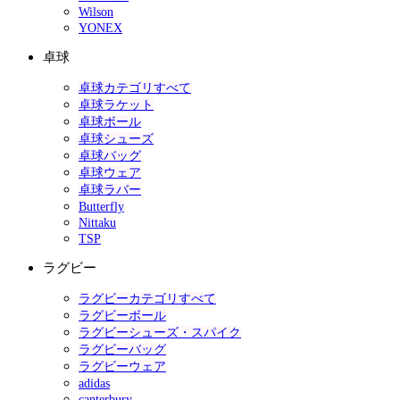
Wilson
YONEX
卓球
卓球カテゴリすべて
卓球ラケット
卓球ボール
卓球シューズ
卓球バッグ
卓球ウェア
卓球ラバー
Butterfly
Nittaku
TSP
ラグビー
ラグビーカテゴリすべて
ラグビーボール
ラグビーシューズ・スパイク
ラグビーバッグ
ラグビーウェア
adidas
canterbury