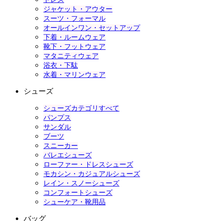
ジャケット・アウター
スーツ・フォーマル
オールインワン・セットアップ
下着・ルームウェア
靴下・フットウェア
マタニティウェア
浴衣・下駄
水着・マリンウェア
シューズ
シューズカテゴリすべて
パンプス
サンダル
ブーツ
スニーカー
バレエシューズ
ローファー・ドレスシューズ
モカシン・カジュアルシューズ
レイン・スノーシューズ
コンフォートシューズ
シューケア・靴用品
バッグ