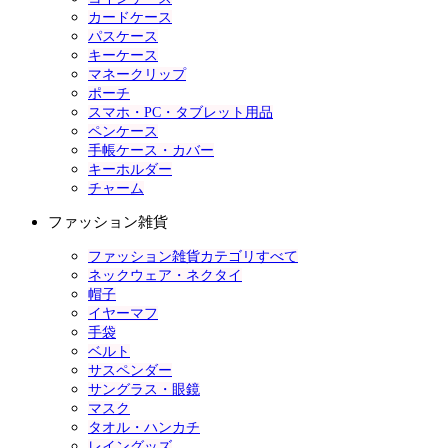
カードケース
パスケース
キーケース
マネークリップ
ポーチ
スマホ・PC・タブレット用品
ペンケース
手帳ケース・カバー
キーホルダー
チャーム
ファッション雑貨
ファッション雑貨カテゴリすべて
ネックウェア・ネクタイ
帽子
イヤーマフ
手袋
ベルト
サスペンダー
サングラス・眼鏡
マスク
タオル・ハンカチ
レイングッズ