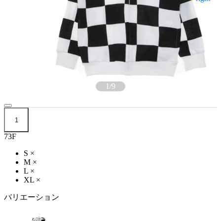
1
/
9
1
73F
S
×
M
×
L
×
XL
×
バリエーション