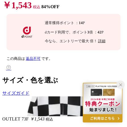
￥1,543
84%OFF
税込
通常獲得ポイント
：
14
P
dカード利用で、
ポイント
3
倍
：
42
P
今なら
、エントリーで最大
倍！
詳細
この商品は
返品不可
です。
サイズ・色を選ぶ
サイズガイド
OUTLET
73F
￥1,543
税込