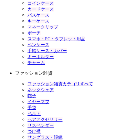
コインケース
カードケース
パスケース
キーケース
マネークリップ
ポーチ
スマホ・PC・タブレット用品
ペンケース
手帳ケース・カバー
キーホルダー
チャーム
ファッション雑貨
ファッション雑貨カテゴリすべて
ネックウェア
帽子
イヤーマフ
手袋
ベルト
ヘアアクセサリー
サスペンダー
つけ襟
サングラス・眼鏡