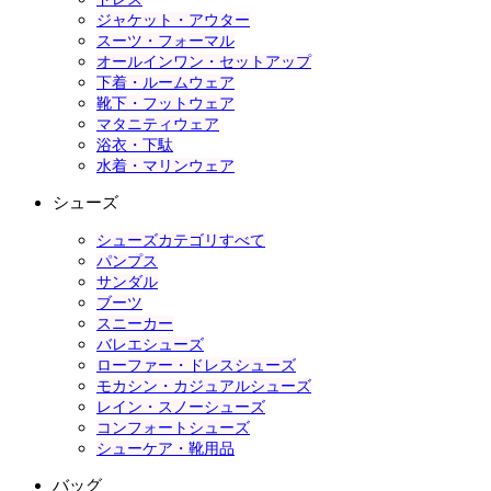
ジャケット・アウター
スーツ・フォーマル
オールインワン・セットアップ
下着・ルームウェア
靴下・フットウェア
マタニティウェア
浴衣・下駄
水着・マリンウェア
シューズ
シューズカテゴリすべて
パンプス
サンダル
ブーツ
スニーカー
バレエシューズ
ローファー・ドレスシューズ
モカシン・カジュアルシューズ
レイン・スノーシューズ
コンフォートシューズ
シューケア・靴用品
バッグ