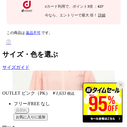
dカード利用で、
ポイント
3
倍
：
42
P
今なら
、エントリーで最大
倍！
詳細
この商品は
返品不可
です。
サイズ・色を選ぶ
サイズガイド
OUTLET
ピンク（PK）
￥1,633
税込
フリー/FREE
なし
品切れ
お気に入りに追加