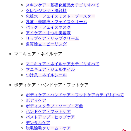
スキンケア・基礎化粧品カテゴリすべて
クレンジング・洗顔料
化粧水・フェイスミスト・ブースター
乳液・美容液・フェイスクリーム
パック・フェイスマスク
アイケア・まつ毛美容液
リップケア・リップクリーム
角質除去・ピーリング
マニキュア・ネイルケア
マニキュア・ネイルケアカテゴリすべて
マニキュア・ジェルネイル
つけ爪・ネイルシール
ボディケア・ハンドケア・フットケア
ボディケア・ハンドケア・フットケアカテゴリすべて
ボディケア
ボディスクラブ・ソープ・石鹸
ハンドケア・フットケア
バストアップ・ヒップケア
デンタルケア
脱毛除毛クリーム・ケア