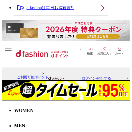
d fashionは毎日お得宣言!!
検索
お気に入り
カート
ご利用可能ポイント
ログイン/発行する
WOMEN
MEN