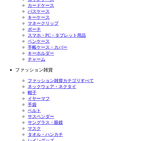
カードケース
パスケース
キーケース
マネークリップ
ポーチ
スマホ・PC・タブレット用品
ペンケース
手帳ケース・カバー
キーホルダー
チャーム
ファッション雑貨
ファッション雑貨カテゴリすべて
ネックウェア・ネクタイ
帽子
イヤーマフ
手袋
ベルト
サスペンダー
サングラス・眼鏡
マスク
タオル・ハンカチ
レイングッズ