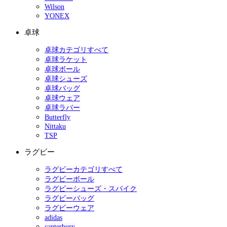
Wilson
YONEX
卓球
卓球カテゴリすべて
卓球ラケット
卓球ボール
卓球シューズ
卓球バッグ
卓球ウェア
卓球ラバー
Butterfly
Nittaku
TSP
ラグビー
ラグビーカテゴリすべて
ラグビーボール
ラグビーシューズ・スパイク
ラグビーバッグ
ラグビーウェア
adidas
canterbury