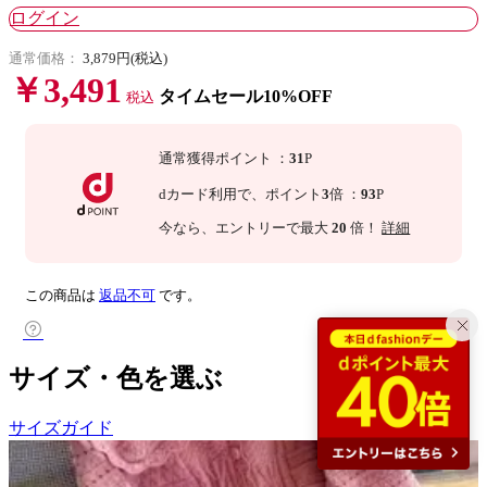
ログイン
通常価格：
3,879円(税込)
￥3,491
タイムセール10%OFF
税込
通常獲得ポイント
：
31
P
dカード利用で、
ポイント
3
倍
：
93
P
今なら
、エントリーで最大
20
倍！
詳細
この商品は
返品不可
です。
サイズ・色を選ぶ
サイズガイド