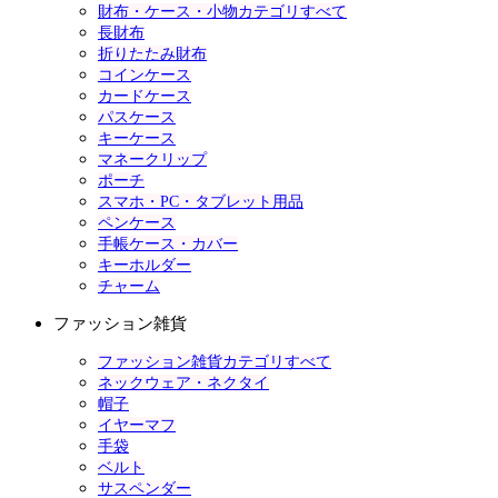
財布・ケース・小物カテゴリすべて
長財布
折りたたみ財布
コインケース
カードケース
パスケース
キーケース
マネークリップ
ポーチ
スマホ・PC・タブレット用品
ペンケース
手帳ケース・カバー
キーホルダー
チャーム
ファッション雑貨
ファッション雑貨カテゴリすべて
ネックウェア・ネクタイ
帽子
イヤーマフ
手袋
ベルト
サスペンダー