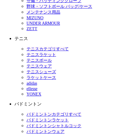
守備・バッティンググローブ
野球・ソフトボール バッグ/ケース
メンテナンス用品
MIZUNO
UNDER ARMOUR
ZETT
テニス
テニスカテゴリすべて
テニスラケット
テニスボール
テニスウェア
テニスシューズ
ラケットケース
adidas
ellesse
YONEX
バドミントン
バドミントンカテゴリすべて
バドミントンラケット
バドミントンシャトルコック
バドミントンウェア