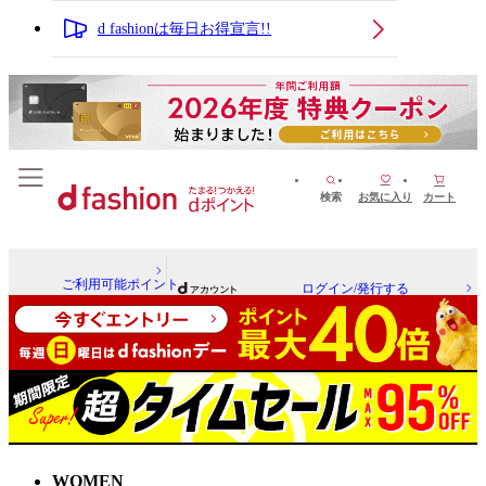
d fashionは毎日お得宣言!!
検索
お気に入り
カート
ご利用可能ポイント
ログイン/発行する
WOMEN