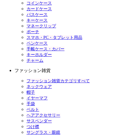
コインケース
カードケース
パスケース
キーケース
マネークリップ
ポーチ
スマホ・PC・タブレット用品
ペンケース
手帳ケース・カバー
キーホルダー
チャーム
ファッション雑貨
ファッション雑貨カテゴリすべて
ネックウェア
帽子
イヤーマフ
手袋
ベルト
ヘアアクセサリー
サスペンダー
つけ襟
サングラス・眼鏡