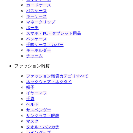
カードケース
パスケース
キーケース
マネークリップ
ポーチ
スマホ・PC・タブレット用品
ペンケース
手帳ケース・カバー
キーホルダー
チャーム
ファッション雑貨
ファッション雑貨カテゴリすべて
ネックウェア・ネクタイ
帽子
イヤーマフ
手袋
ベルト
サスペンダー
サングラス・眼鏡
マスク
タオル・ハンカチ
レイングッズ