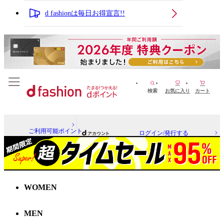
d fashionは毎日お得宣言!!
検索
お気に入り
カート
ご利用可能ポイント
ログイン/発行する
WOMEN
MEN