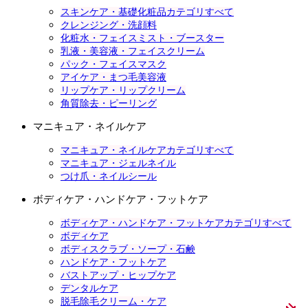
スキンケア・基礎化粧品カテゴリすべて
クレンジング・洗顔料
化粧水・フェイスミスト・ブースター
乳液・美容液・フェイスクリーム
パック・フェイスマスク
アイケア・まつ毛美容液
リップケア・リップクリーム
角質除去・ピーリング
マニキュア・ネイルケア
マニキュア・ネイルケアカテゴリすべて
マニキュア・ジェルネイル
つけ爪・ネイルシール
ボディケア・ハンドケア・フットケア
ボディケア・ハンドケア・フットケアカテゴリすべて
ボディケア
ボディスクラブ・ソープ・石鹸
ハンドケア・フットケア
バストアップ・ヒップケア
デンタルケア
脱毛除毛クリーム・ケア