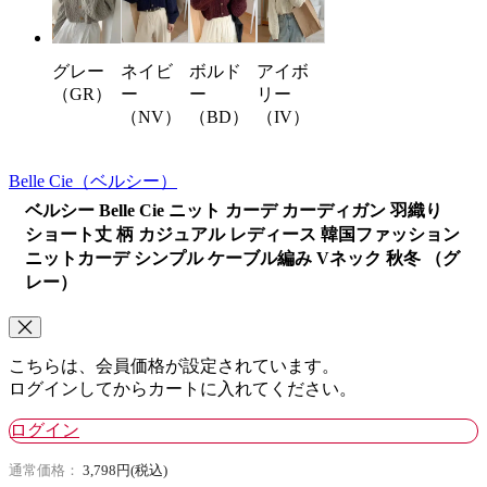
ネイビ
ボルド
アイボ
グレー
ー
ー
リー
（GR）
（NV）
（BD）
（IV）
Belle Cie
（ベルシー）
ベルシー Belle Cie ニット カーデ カーディガン 羽織り
ショート丈 柄 カジュアル レディース 韓国ファッション
ニットカーデ シンプル ケーブル編み Vネック 秋冬 （グ
レー）
こちらは、会員価格が設定されています。
ログインしてからカートに入れてください。
ログイン
通常価格：
3,798円(税込)