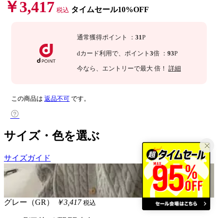
￥3,417
タイムセール10%OFF
税込
通常獲得ポイント
：
31
P
dカード利用で、
ポイント
3
倍
：
93
P
今なら
、エントリーで最大
倍！
詳細
この商品は
返品不可
です。
サイズ・色を選ぶ
サイズガイド
グレー（GR）
￥3,417
税込