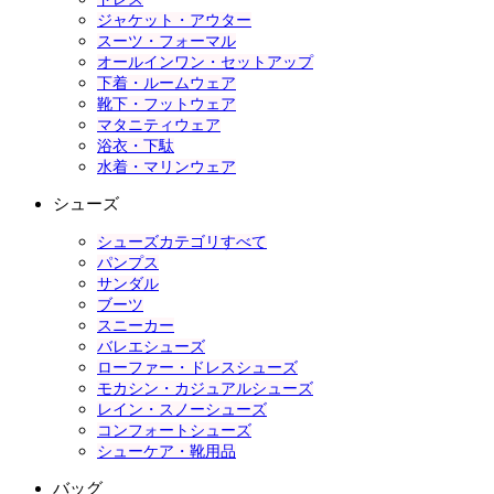
ジャケット・アウター
スーツ・フォーマル
オールインワン・セットアップ
下着・ルームウェア
靴下・フットウェア
マタニティウェア
浴衣・下駄
水着・マリンウェア
シューズ
シューズカテゴリすべて
パンプス
サンダル
ブーツ
スニーカー
バレエシューズ
ローファー・ドレスシューズ
モカシン・カジュアルシューズ
レイン・スノーシューズ
コンフォートシューズ
シューケア・靴用品
バッグ