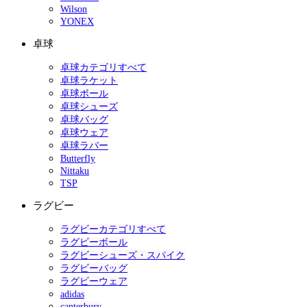
Wilson
YONEX
卓球
卓球カテゴリすべて
卓球ラケット
卓球ボール
卓球シューズ
卓球バッグ
卓球ウェア
卓球ラバー
Butterfly
Nittaku
TSP
ラグビー
ラグビーカテゴリすべて
ラグビーボール
ラグビーシューズ・スパイク
ラグビーバッグ
ラグビーウェア
adidas
canterbury