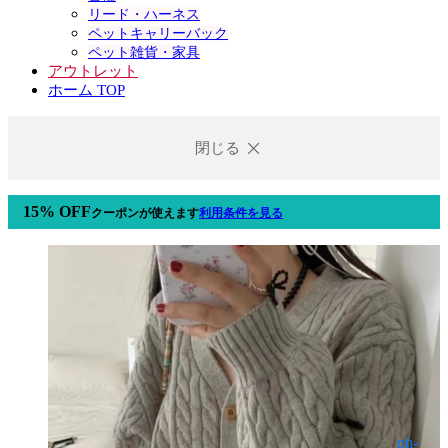
リード・ハーネス
ペットキャリーバック
ペット雑貨・家具
アウトレット
ホーム TOP
閉じる
15% OFF
クーポン
が使えます
利用条件を見る