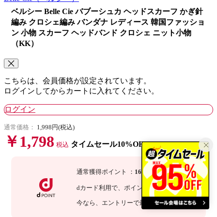
ベルシー Belle Cie バブーシュカ ヘッドスカーフ かぎ針
編み クロシェ編み バンダナ レディース 韓国ファッショ
ン 小物 スカーフ ヘッドバンド クロシェ ニット小物
（KK）
こちらは、会員価格が設定されています。
ログインしてからカートに入れてください。
ログイン
通常価格：
1,998円(税込)
￥1,798
タイムセール10%OFF
税込
通常獲得ポイント
：
16
P
dカード利用で、
ポイント
3
倍
：
48
P
今なら
、エントリーで最大
倍！
詳細