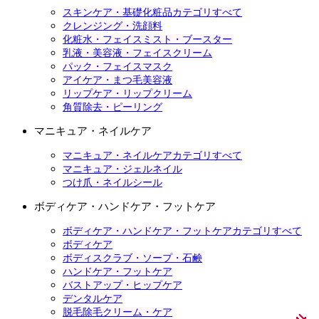
スキンケア・基礎化粧品カテゴリすべて
クレンジング・洗顔料
化粧水・フェイスミスト・ブースター
乳液・美容液・フェイスクリーム
パック・フェイスマスク
アイケア・まつ毛美容液
リップケア・リップクリーム
角質除去・ピーリング
マニキュア・ネイルケア
マニキュア・ネイルケアカテゴリすべて
マニキュア・ジェルネイル
つけ爪・ネイルシール
ボディケア・ハンドケア・フットケア
ボディケア・ハンドケア・フットケアカテゴリすべて
ボディケア
ボディスクラブ・ソープ・石鹸
ハンドケア・フットケア
バストアップ・ヒップケア
デンタルケア
脱毛除毛クリーム・ケア