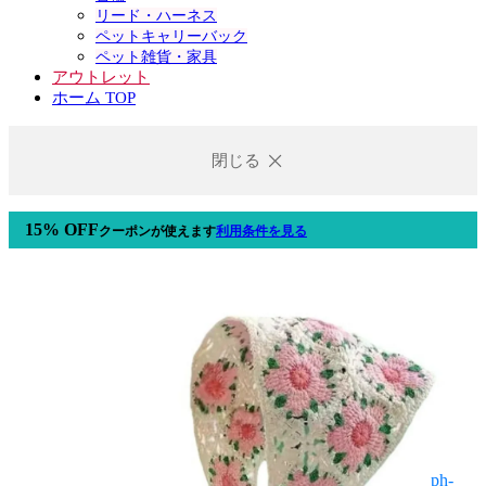
リード・ハーネス
ペットキャリーバック
ペット雑貨・家具
アウトレット
ホーム TOP
閉じる
15% OFF
クーポン
が使えます
利用条件を見る