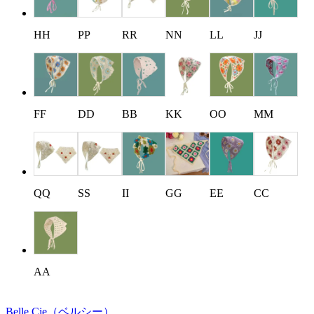
HH
PP
RR
NN
LL
JJ
FF
DD
BB
KK
OO
MM
QQ
SS
II
GG
EE
CC
AA
Belle Cie
（ベルシー）