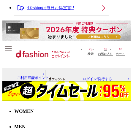
d fashionは毎日お得宣言!!
検索
お気に入り
カート
ご利用可能ポイント
ログイン/発行する
WOMEN
MEN