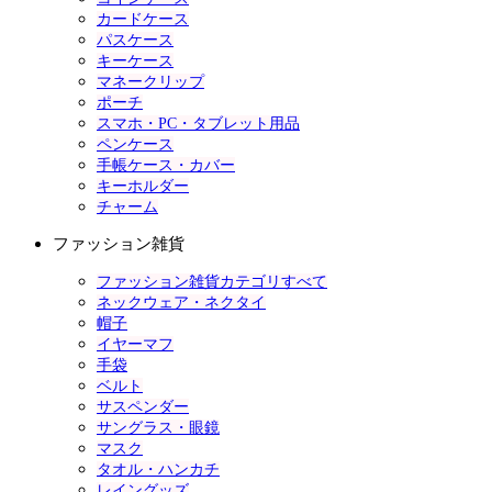
カードケース
パスケース
キーケース
マネークリップ
ポーチ
スマホ・PC・タブレット用品
ペンケース
手帳ケース・カバー
キーホルダー
チャーム
ファッション雑貨
ファッション雑貨カテゴリすべて
ネックウェア・ネクタイ
帽子
イヤーマフ
手袋
ベルト
サスペンダー
サングラス・眼鏡
マスク
タオル・ハンカチ
レイングッズ