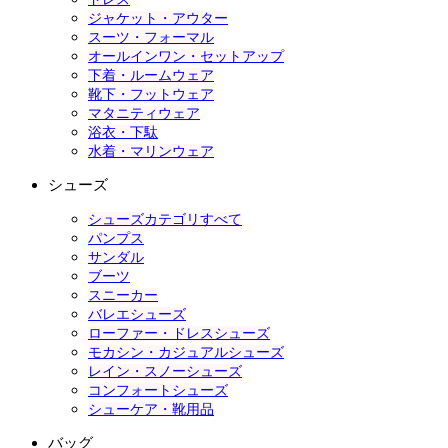
ジャケット・アウター
スーツ・フォーマル
オールインワン・セットアップ
下着・ルームウェア
靴下・フットウェア
マタニティウェア
浴衣・下駄
水着・マリンウェア
シューズ
シューズカテゴリすべて
パンプス
サンダル
ブーツ
スニーカー
バレエシューズ
ローファー・ドレスシューズ
モカシン・カジュアルシューズ
レイン・スノーシューズ
コンフォートシューズ
シューケア・靴用品
バッグ