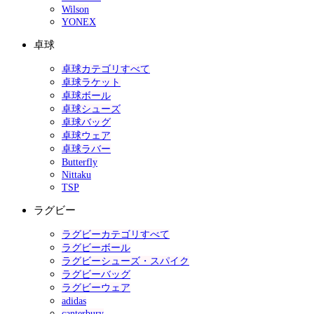
Wilson
YONEX
卓球
卓球カテゴリすべて
卓球ラケット
卓球ボール
卓球シューズ
卓球バッグ
卓球ウェア
卓球ラバー
Butterfly
Nittaku
TSP
ラグビー
ラグビーカテゴリすべて
ラグビーボール
ラグビーシューズ・スパイク
ラグビーバッグ
ラグビーウェア
adidas
canterbury