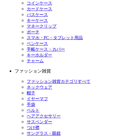
コインケース
カードケース
パスケース
キーケース
マネークリップ
ポーチ
スマホ・PC・タブレット用品
ペンケース
手帳ケース・カバー
キーホルダー
チャーム
ファッション雑貨
ファッション雑貨カテゴリすべて
ネックウェア
帽子
イヤーマフ
手袋
ベルト
ヘアアクセサリー
サスペンダー
つけ襟
サングラス・眼鏡