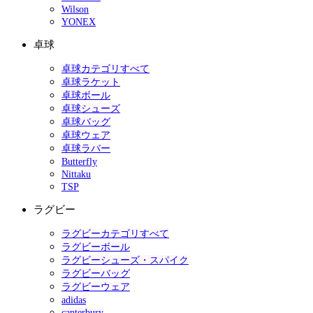
Wilson
YONEX
卓球
卓球カテゴリすべて
卓球ラケット
卓球ボール
卓球シューズ
卓球バッグ
卓球ウェア
卓球ラバー
Butterfly
Nittaku
TSP
ラグビー
ラグビーカテゴリすべて
ラグビーボール
ラグビーシューズ・スパイク
ラグビーバッグ
ラグビーウェア
adidas
canterbury