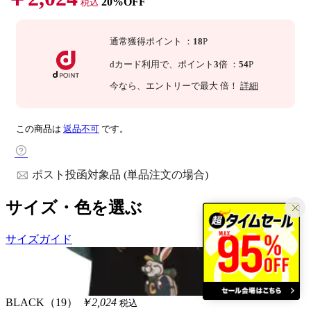
20%OFF
税込
通常獲得ポイント
：
18
P
dカード利用で、
ポイント
3
倍
：
54
P
今なら
、エントリーで最大
倍！
詳細
この商品は
返品不可
です。
ポスト投函対象品 (単品注文の場合)
サイズ・色を選ぶ
サイズガイド
BLACK（19）
￥2,024
税込