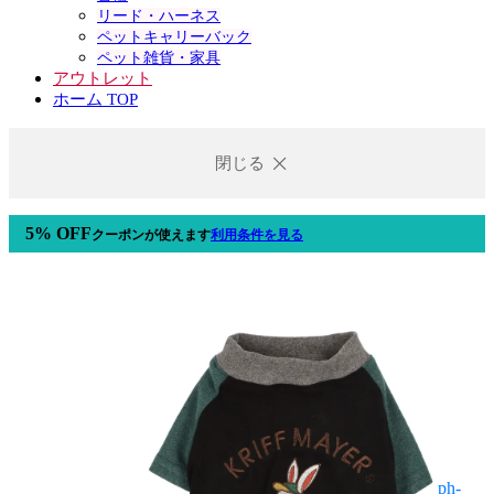
リード・ハーネス
ペットキャリーバック
ペット雑貨・家具
アウトレット
ホーム TOP
閉じる
5% OFF
クーポン
が使えます
利用条件を見る