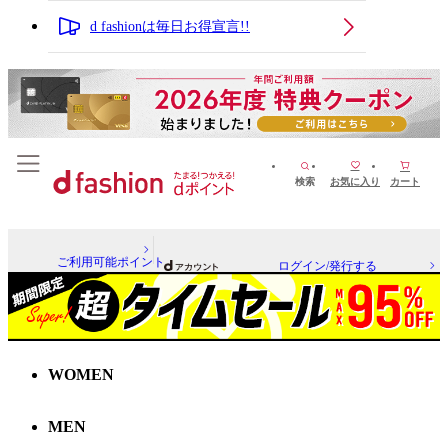
d fashionは毎日お得宣言!!
検索
お気に入り
カート
ご利用可能ポイント
ログイン/発行する
WOMEN
MEN