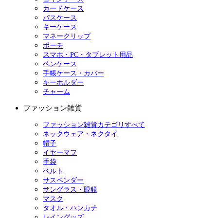
カードケース
パスケース
キーケース
マネークリップ
ポーチ
スマホ・PC・タブレット用品
ペンケース
手帳ケース・カバー
キーホルダー
チャーム
ファッション雑貨
ファッション雑貨カテゴリすべて
ネックウェア・ネクタイ
帽子
イヤーマフ
手袋
ベルト
サスペンダー
サングラス・眼鏡
マスク
タオル・ハンカチ
レイングッズ