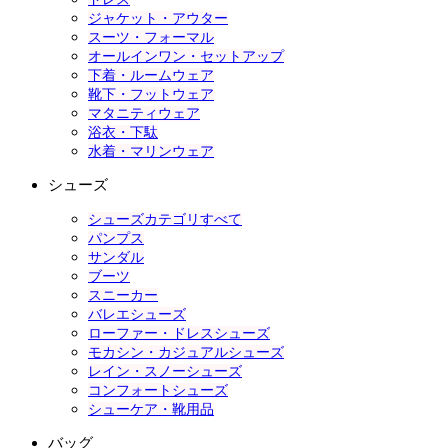
ジャケット・アウター
スーツ・フォーマル
オールインワン・セットアップ
下着・ルームウェア
靴下・フットウェア
マタニティウェア
浴衣・下駄
水着・マリンウェア
シューズ
シューズカテゴリすべて
パンプス
サンダル
ブーツ
スニーカー
バレエシューズ
ローファー・ドレスシューズ
モカシン・カジュアルシューズ
レイン・スノーシューズ
コンフォートシューズ
シューケア・靴用品
バッグ