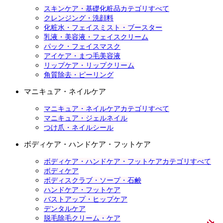
スキンケア・基礎化粧品カテゴリすべて
クレンジング・洗顔料
化粧水・フェイスミスト・ブースター
乳液・美容液・フェイスクリーム
パック・フェイスマスク
アイケア・まつ毛美容液
リップケア・リップクリーム
角質除去・ピーリング
マニキュア・ネイルケア
マニキュア・ネイルケアカテゴリすべて
マニキュア・ジェルネイル
つけ爪・ネイルシール
ボディケア・ハンドケア・フットケア
ボディケア・ハンドケア・フットケアカテゴリすべて
ボディケア
ボディスクラブ・ソープ・石鹸
ハンドケア・フットケア
バストアップ・ヒップケア
デンタルケア
脱毛除毛クリーム・ケア