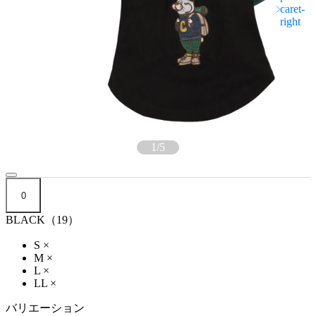
1
/
5
0
BLACK（19）
S
×
M
×
L
×
LL
×
バリエーション