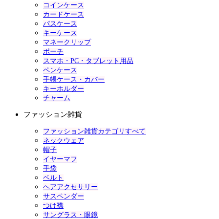
コインケース
カードケース
パスケース
キーケース
マネークリップ
ポーチ
スマホ・PC・タブレット用品
ペンケース
手帳ケース・カバー
キーホルダー
チャーム
ファッション雑貨
ファッション雑貨カテゴリすべて
ネックウェア
帽子
イヤーマフ
手袋
ベルト
ヘアアクセサリー
サスペンダー
つけ襟
サングラス・眼鏡