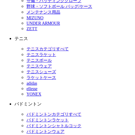
守備・バッティンググローブ
野球・ソフトボール バッグ/ケース
メンテナンス用品
MIZUNO
UNDER ARMOUR
ZETT
テニス
テニスカテゴリすべて
テニスラケット
テニスボール
テニスウェア
テニスシューズ
ラケットケース
adidas
ellesse
YONEX
バドミントン
バドミントンカテゴリすべて
バドミントンラケット
バドミントンシャトルコック
バドミントンウェア