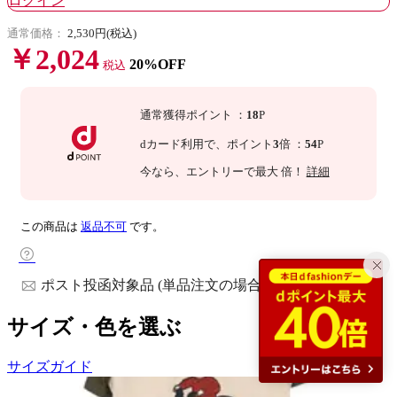
ログイン
通常価格：
2,530円(税込)
￥2,024
20%OFF
税込
通常獲得ポイント
：
18
P
dカード利用で、
ポイント
3
倍
：
54
P
今なら
、エントリーで最大
倍！
詳細
この商品は
返品不可
です。
ポスト投函対象品 (単品注文の場合)
サイズ・色を選ぶ
サイズガイド