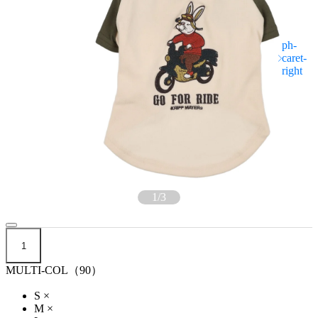
1
/
3
1
MULTI-COL（90）
S
×
M
×