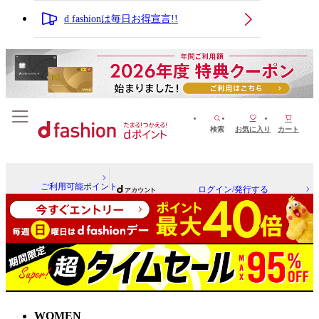
d fashionは毎日お得宣言!!
検索
お気に入り
カート
ご利用可能ポイント
ログイン/発行する
WOMEN