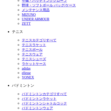
守備・バッティンググローブ
野球・ソフトボール バッグ/ケース
メンテナンス用品
MIZUNO
UNDER ARMOUR
ZETT
テニス
テニスカテゴリすべて
テニスラケット
テニスボール
テニスウェア
テニスシューズ
ラケットケース
adidas
ellesse
YONEX
バドミントン
バドミントンカテゴリすべて
バドミントンラケット
バドミントンシャトルコック
バドミントンウェア