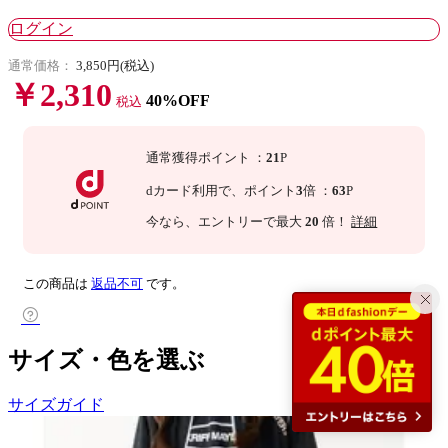
ログイン
通常価格：
3,850円(税込)
￥2,310
40%OFF
税込
通常獲得ポイント
：
21
P
dカード利用で、
ポイント
3
倍
：
63
P
今なら
、エントリーで最大
20
倍！
詳細
この商品は
返品不可
です。
サイズ・色を選ぶ
サイズガイド