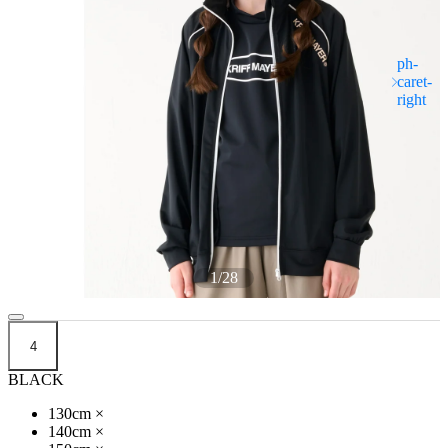
1
/
28
4
BLACK
130cm
×
140cm
×