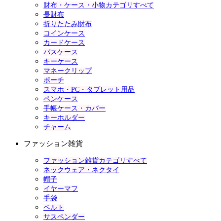
財布・ケース・小物カテゴリすべて
長財布
折りたたみ財布
コインケース
カードケース
パスケース
キーケース
マネークリップ
ポーチ
スマホ・PC・タブレット用品
ペンケース
手帳ケース・カバー
キーホルダー
チャーム
ファッション雑貨
ファッション雑貨カテゴリすべて
ネックウェア・ネクタイ
帽子
イヤーマフ
手袋
ベルト
サスペンダー