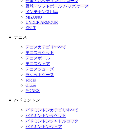
守備・バッティンググローブ
野球・ソフトボール バッグ/ケース
メンテナンス用品
MIZUNO
UNDER ARMOUR
ZETT
テニス
テニスカテゴリすべて
テニスラケット
テニスボール
テニスウェア
テニスシューズ
ラケットケース
adidas
ellesse
YONEX
バドミントン
バドミントンカテゴリすべて
バドミントンラケット
バドミントンシャトルコック
バドミントンウェア