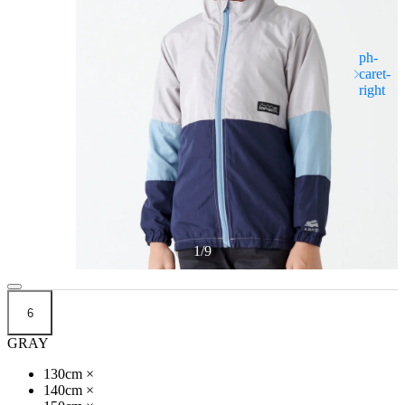
1
/
9
6
GRAY
130cm
×
140cm
×