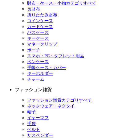
財布・ケース・小物カテゴリすべて
長財布
折りたたみ財布
コインケース
カードケース
パスケース
キーケース
マネークリップ
ポーチ
スマホ・PC・タブレット用品
ペンケース
手帳ケース・カバー
キーホルダー
チャーム
ファッション雑貨
ファッション雑貨カテゴリすべて
ネックウェア・ネクタイ
帽子
イヤーマフ
手袋
ベルト
サスペンダー