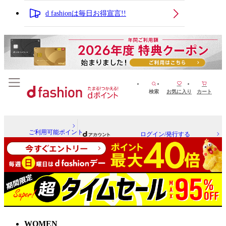
d fashionは毎日お得宣言!!
検索
お気に入り
カート
ご利用可能ポイント
ログイン/発行する
WOMEN