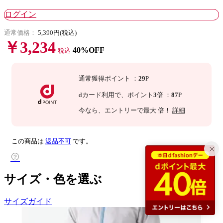
ログイン
通常価格：
5,390円(税込)
￥3,234
40%OFF
税込
通常獲得ポイント
：
29
P
dカード利用で、
ポイント
3
倍
：
87
P
今なら
、エントリーで最大
倍！
詳細
この商品は
返品不可
です。
サイズ・色を選ぶ
サイズガイド