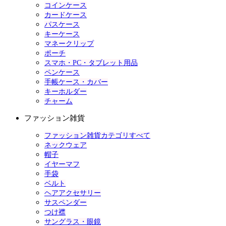
コインケース
カードケース
パスケース
キーケース
マネークリップ
ポーチ
スマホ・PC・タブレット用品
ペンケース
手帳ケース・カバー
キーホルダー
チャーム
ファッション雑貨
ファッション雑貨カテゴリすべて
ネックウェア
帽子
イヤーマフ
手袋
ベルト
ヘアアクセサリー
サスペンダー
つけ襟
サングラス・眼鏡