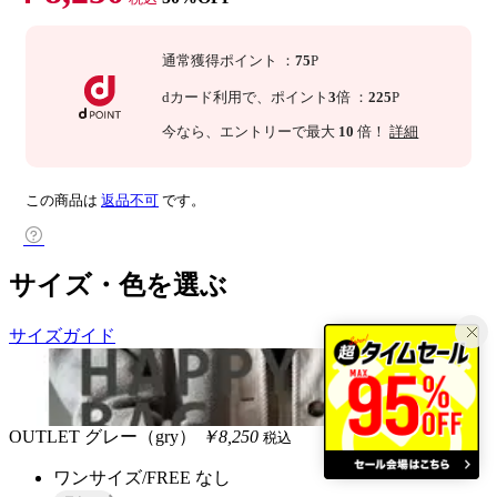
通常獲得ポイント
：
75
P
dカード利用で、
ポイント
3
倍
：
225
P
今なら
、エントリーで最大
10
倍！
詳細
この商品は
返品不可
です。
サイズ・色を選ぶ
サイズガイド
OUTLET
グレー（gry）
￥8,250
税込
ワンサイズ/FREE
なし