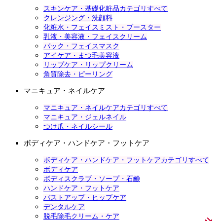
スキンケア・基礎化粧品カテゴリすべて
クレンジング・洗顔料
化粧水・フェイスミスト・ブースター
乳液・美容液・フェイスクリーム
パック・フェイスマスク
アイケア・まつ毛美容液
リップケア・リップクリーム
角質除去・ピーリング
マニキュア・ネイルケア
マニキュア・ネイルケアカテゴリすべて
マニキュア・ジェルネイル
つけ爪・ネイルシール
ボディケア・ハンドケア・フットケア
ボディケア・ハンドケア・フットケアカテゴリすべて
ボディケア
ボディスクラブ・ソープ・石鹸
ハンドケア・フットケア
バストアップ・ヒップケア
デンタルケア
脱毛除毛クリーム・ケア