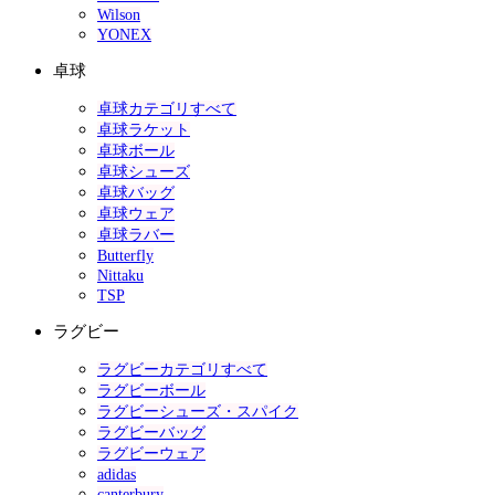
Wilson
YONEX
卓球
卓球カテゴリすべて
卓球ラケット
卓球ボール
卓球シューズ
卓球バッグ
卓球ウェア
卓球ラバー
Butterfly
Nittaku
TSP
ラグビー
ラグビーカテゴリすべて
ラグビーボール
ラグビーシューズ・スパイク
ラグビーバッグ
ラグビーウェア
adidas
canterbury