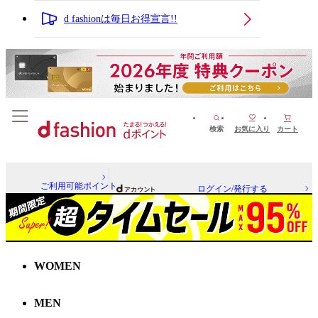
d fashionは毎日お得宣言!!
検索
お気に入り
カート
ご利用可能ポイント
ログイン/発行する
WOMEN
MEN