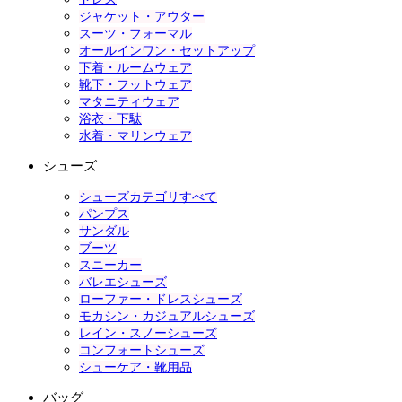
ジャケット・アウター
スーツ・フォーマル
オールインワン・セットアップ
下着・ルームウェア
靴下・フットウェア
マタニティウェア
浴衣・下駄
水着・マリンウェア
シューズ
シューズカテゴリすべて
パンプス
サンダル
ブーツ
スニーカー
バレエシューズ
ローファー・ドレスシューズ
モカシン・カジュアルシューズ
レイン・スノーシューズ
コンフォートシューズ
シューケア・靴用品
バッグ