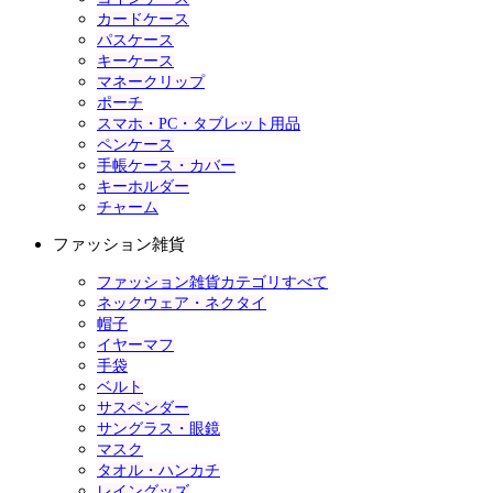
カードケース
パスケース
キーケース
マネークリップ
ポーチ
スマホ・PC・タブレット用品
ペンケース
手帳ケース・カバー
キーホルダー
チャーム
ファッション雑貨
ファッション雑貨カテゴリすべて
ネックウェア・ネクタイ
帽子
イヤーマフ
手袋
ベルト
サスペンダー
サングラス・眼鏡
マスク
タオル・ハンカチ
レイングッズ