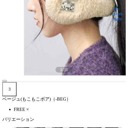
1
/
31
3
ベージュ(もこもこボア)（-BEG）
FREE
×
バリエーション