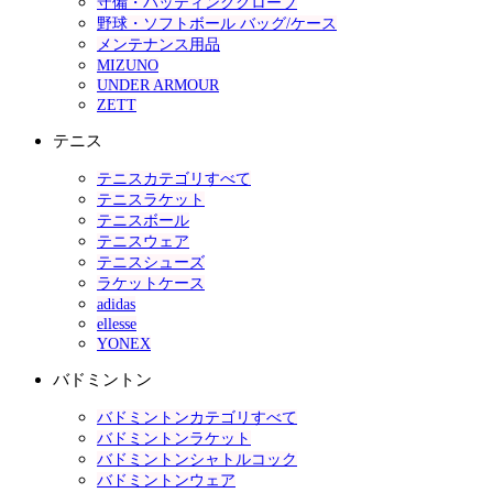
守備・バッティンググローブ
野球・ソフトボール バッグ/ケース
メンテナンス用品
MIZUNO
UNDER ARMOUR
ZETT
テニス
テニスカテゴリすべて
テニスラケット
テニスボール
テニスウェア
テニスシューズ
ラケットケース
adidas
ellesse
YONEX
バドミントン
バドミントンカテゴリすべて
バドミントンラケット
バドミントンシャトルコック
バドミントンウェア