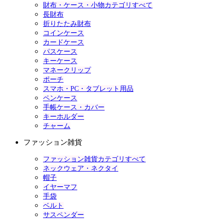
財布・ケース・小物カテゴリすべて
長財布
折りたたみ財布
コインケース
カードケース
パスケース
キーケース
マネークリップ
ポーチ
スマホ・PC・タブレット用品
ペンケース
手帳ケース・カバー
キーホルダー
チャーム
ファッション雑貨
ファッション雑貨カテゴリすべて
ネックウェア・ネクタイ
帽子
イヤーマフ
手袋
ベルト
サスペンダー