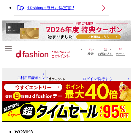
d fashionは毎日お得宣言!!
検索
お気に入り
カート
ご利用可能ポイント
ログイン/発行する
WOMEN