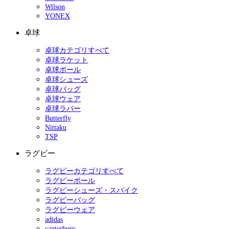
Wilson
YONEX
卓球
卓球カテゴリすべて
卓球ラケット
卓球ボール
卓球シューズ
卓球バッグ
卓球ウェア
卓球ラバー
Butterfly
Nittaku
TSP
ラグビー
ラグビーカテゴリすべて
ラグビーボール
ラグビーシューズ・スパイク
ラグビーバッグ
ラグビーウェア
adidas
canterbury