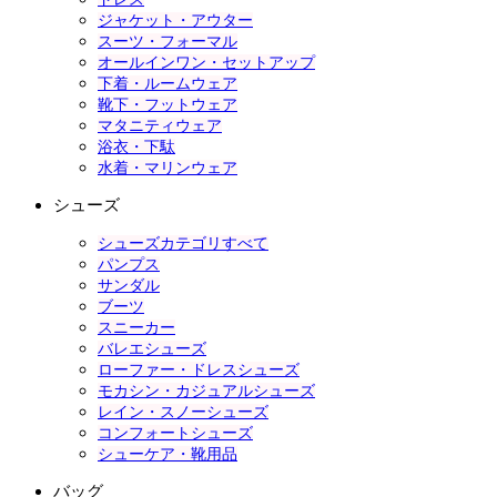
ジャケット・アウター
スーツ・フォーマル
オールインワン・セットアップ
下着・ルームウェア
靴下・フットウェア
マタニティウェア
浴衣・下駄
水着・マリンウェア
シューズ
シューズカテゴリすべて
パンプス
サンダル
ブーツ
スニーカー
バレエシューズ
ローファー・ドレスシューズ
モカシン・カジュアルシューズ
レイン・スノーシューズ
コンフォートシューズ
シューケア・靴用品
バッグ