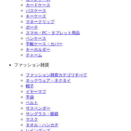
カードケース
パスケース
キーケース
マネークリップ
ポーチ
スマホ・PC・タブレット用品
ペンケース
手帳ケース・カバー
キーホルダー
チャーム
ファッション雑貨
ファッション雑貨カテゴリすべて
ネックウェア・ネクタイ
帽子
イヤーマフ
手袋
ベルト
サスペンダー
サングラス・眼鏡
マスク
タオル・ハンカチ
レイングッズ