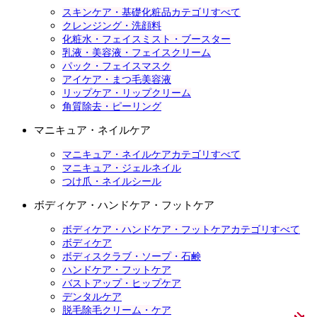
スキンケア・基礎化粧品カテゴリすべて
クレンジング・洗顔料
化粧水・フェイスミスト・ブースター
乳液・美容液・フェイスクリーム
パック・フェイスマスク
アイケア・まつ毛美容液
リップケア・リップクリーム
角質除去・ピーリング
マニキュア・ネイルケア
マニキュア・ネイルケアカテゴリすべて
マニキュア・ジェルネイル
つけ爪・ネイルシール
ボディケア・ハンドケア・フットケア
ボディケア・ハンドケア・フットケアカテゴリすべて
ボディケア
ボディスクラブ・ソープ・石鹸
ハンドケア・フットケア
バストアップ・ヒップケア
デンタルケア
脱毛除毛クリーム・ケア