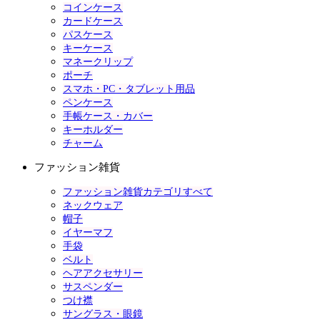
コインケース
カードケース
パスケース
キーケース
マネークリップ
ポーチ
スマホ・PC・タブレット用品
ペンケース
手帳ケース・カバー
キーホルダー
チャーム
ファッション雑貨
ファッション雑貨カテゴリすべて
ネックウェア
帽子
イヤーマフ
手袋
ベルト
ヘアアクセサリー
サスペンダー
つけ襟
サングラス・眼鏡