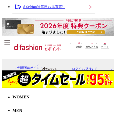
d fashionは毎日お得宣言!!
検索
お気に入り
カート
ご利用可能ポイント
ログイン/発行する
WOMEN
MEN