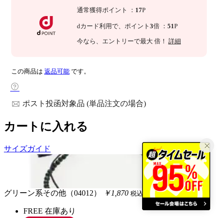
通常獲得ポイント
：
17
P
dカード利用で、
ポイント
3
倍
：
51
P
今なら
、エントリーで最大
倍！
詳細
この商品は
返品可能
です。
ポスト投函対象品 (単品注文の場合)
カートに入れる
サイズガイド
グリーン系その他（04012）
￥1,870
税込
FREE
在庫あり