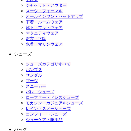
ジャケット・アウター
スーツ・フォーマル
オールインワン・セットアップ
下着・ルームウェア
靴下・フットウェア
マタニティウェア
浴衣・下駄
水着・マリンウェア
シューズ
シューズカテゴリすべて
パンプス
サンダル
ブーツ
スニーカー
バレエシューズ
ローファー・ドレスシューズ
モカシン・カジュアルシューズ
レイン・スノーシューズ
コンフォートシューズ
シューケア・靴用品
バッグ