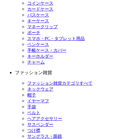
コインケース
カードケース
パスケース
キーケース
マネークリップ
ポーチ
スマホ・PC・タブレット用品
ペンケース
手帳ケース・カバー
キーホルダー
チャーム
ファッション雑貨
ファッション雑貨カテゴリすべて
ネックウェア
帽子
イヤーマフ
手袋
ベルト
ヘアアクセサリー
サスペンダー
つけ襟
サングラス・眼鏡