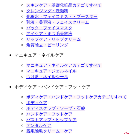
スキンケア・基礎化粧品カテゴリすべて
クレンジング・洗顔料
化粧水・フェイスミスト・ブースター
乳液・美容液・フェイスクリーム
パック・フェイスマスク
アイケア・まつ毛美容液
リップケア・リップクリーム
角質除去・ピーリング
マニキュア・ネイルケア
マニキュア・ネイルケアカテゴリすべて
マニキュア・ジェルネイル
つけ爪・ネイルシール
ボディケア・ハンドケア・フットケア
ボディケア・ハンドケア・フットケアカテゴリすべて
ボディケア
ボディスクラブ・ソープ・石鹸
ハンドケア・フットケア
バストアップ・ヒップケア
デンタルケア
脱毛除毛クリーム・ケア