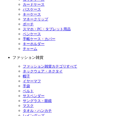
カードケース
パスケース
キーケース
マネークリップ
ポーチ
スマホ・PC・タブレット用品
ペンケース
手帳ケース・カバー
キーホルダー
チャーム
ファッション雑貨
ファッション雑貨カテゴリすべて
ネックウェア・ネクタイ
帽子
イヤーマフ
手袋
ベルト
サスペンダー
サングラス・眼鏡
マスク
タオル・ハンカチ
レイングッズ