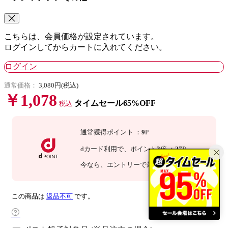
こちらは、会員価格が設定されています。
ログインしてからカートに入れてください。
ログイン
通常価格：
3,080円(税込)
￥1,078
タイムセール65%OFF
税込
通常獲得ポイント
：
9
P
dカード利用で、
ポイント
3
倍
：
27
P
今なら
、エントリーで最大
倍！
詳細
この商品は
返品不可
です。