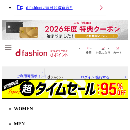
d fashionは毎日お得宣言!!
検索
お気に入り
カート
ご利用可能ポイント
ログイン/発行する
WOMEN
MEN