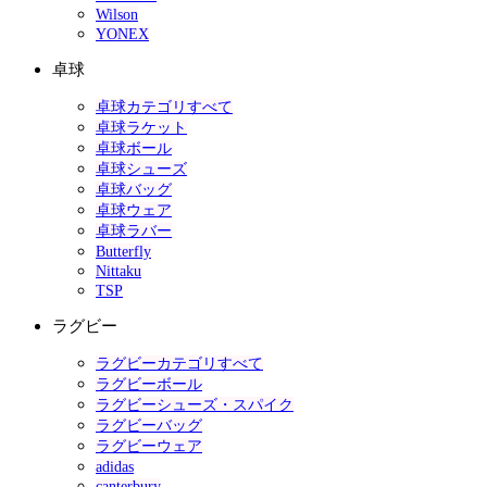
Wilson
YONEX
卓球
卓球カテゴリすべて
卓球ラケット
卓球ボール
卓球シューズ
卓球バッグ
卓球ウェア
卓球ラバー
Butterfly
Nittaku
TSP
ラグビー
ラグビーカテゴリすべて
ラグビーボール
ラグビーシューズ・スパイク
ラグビーバッグ
ラグビーウェア
adidas
canterbury