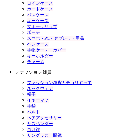
コインケース
カードケース
パスケース
キーケース
マネークリップ
ポーチ
スマホ・PC・タブレット用品
ペンケース
手帳ケース・カバー
キーホルダー
チャーム
ファッション雑貨
ファッション雑貨カテゴリすべて
ネックウェア
帽子
イヤーマフ
手袋
ベルト
ヘアアクセサリー
サスペンダー
つけ襟
サングラス・眼鏡