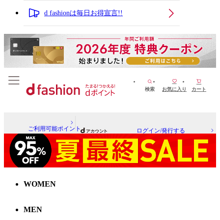
d fashionは毎日お得宣言!!
検索
お気に入り
カート
ご利用可能ポイント
ログイン/発行する
WOMEN
MEN