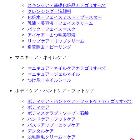
スキンケア・基礎化粧品カテゴリすべて
クレンジング・洗顔料
化粧水・フェイスミスト・ブースター
乳液・美容液・フェイスクリーム
パック・フェイスマスク
アイケア・まつ毛美容液
リップケア・リップクリーム
角質除去・ピーリング
マニキュア・ネイルケア
マニキュア・ネイルケアカテゴリすべて
マニキュア・ジェルネイル
つけ爪・ネイルシール
ボディケア・ハンドケア・フットケア
ボディケア・ハンドケア・フットケアカテゴリすべて
ボディケア
ボディスクラブ・ソープ・石鹸
ハンドケア・フットケア
バストアップ・ヒップケア
デンタルケア
脱毛除毛クリーム・ケア