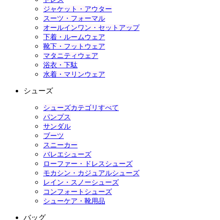
ジャケット・アウター
スーツ・フォーマル
オールインワン・セットアップ
下着・ルームウェア
靴下・フットウェア
マタニティウェア
浴衣・下駄
水着・マリンウェア
シューズ
シューズカテゴリすべて
パンプス
サンダル
ブーツ
スニーカー
バレエシューズ
ローファー・ドレスシューズ
モカシン・カジュアルシューズ
レイン・スノーシューズ
コンフォートシューズ
シューケア・靴用品
バッグ