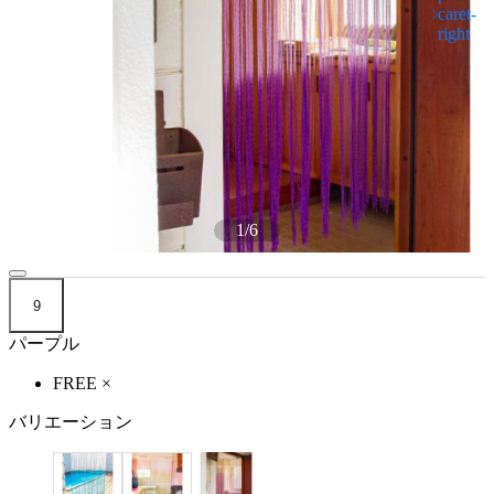
1
/
6
9
パープル
FREE
×
バリエーション