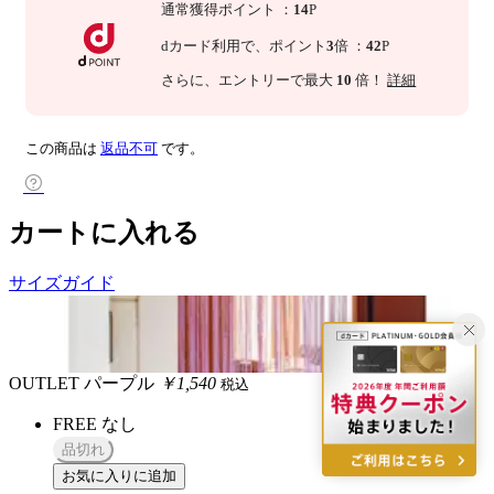
通常獲得ポイント
：
14
P
dカード利用で、
ポイント
3
倍
：
42
P
さらに
、エントリーで最大
10
倍！
詳細
この商品は
返品不可
です。
カートに入れる
サイズガイド
OUTLET
パープル
￥1,540
税込
FREE
なし
品切れ
お気に入りに追加