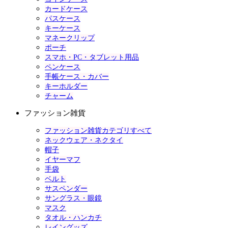
カードケース
パスケース
キーケース
マネークリップ
ポーチ
スマホ・PC・タブレット用品
ペンケース
手帳ケース・カバー
キーホルダー
チャーム
ファッション雑貨
ファッション雑貨カテゴリすべて
ネックウェア・ネクタイ
帽子
イヤーマフ
手袋
ベルト
サスペンダー
サングラス・眼鏡
マスク
タオル・ハンカチ
レイングッズ