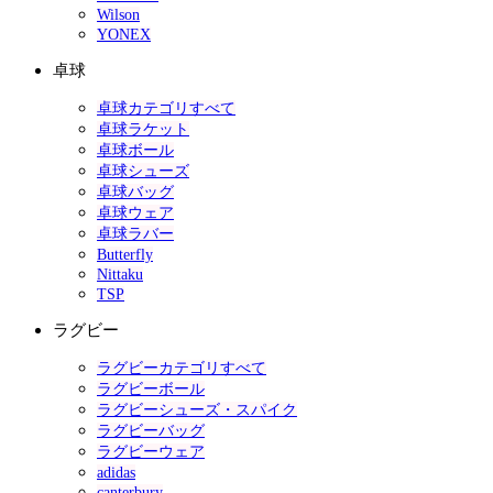
Wilson
YONEX
卓球
卓球カテゴリすべて
卓球ラケット
卓球ボール
卓球シューズ
卓球バッグ
卓球ウェア
卓球ラバー
Butterfly
Nittaku
TSP
ラグビー
ラグビーカテゴリすべて
ラグビーボール
ラグビーシューズ・スパイク
ラグビーバッグ
ラグビーウェア
adidas
canterbury