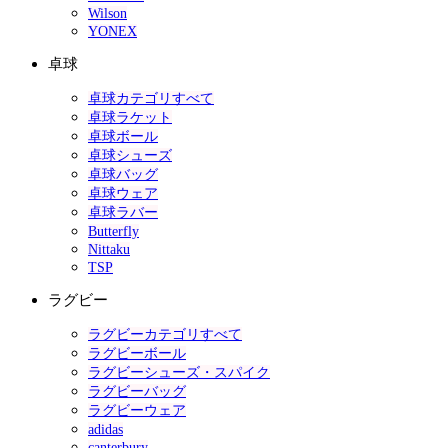
Wilson
YONEX
卓球
卓球カテゴリすべて
卓球ラケット
卓球ボール
卓球シューズ
卓球バッグ
卓球ウェア
卓球ラバー
Butterfly
Nittaku
TSP
ラグビー
ラグビーカテゴリすべて
ラグビーボール
ラグビーシューズ・スパイク
ラグビーバッグ
ラグビーウェア
adidas
canterbury