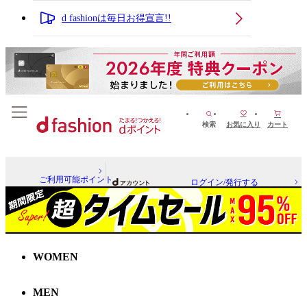
d fashionは毎日お得宣言!!
検索
お気に入り
カート
ご利用可能ポイント
ログイン/発行する
WOMEN
MEN