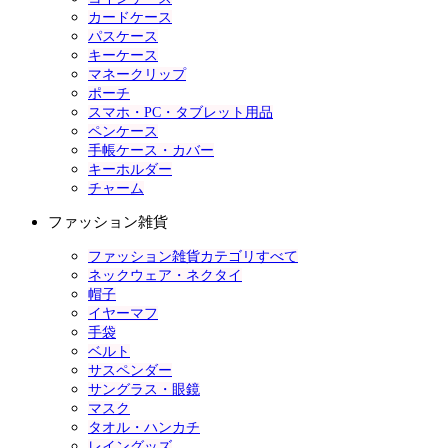
カードケース
パスケース
キーケース
マネークリップ
ポーチ
スマホ・PC・タブレット用品
ペンケース
手帳ケース・カバー
キーホルダー
チャーム
ファッション雑貨
ファッション雑貨カテゴリすべて
ネックウェア・ネクタイ
帽子
イヤーマフ
手袋
ベルト
サスペンダー
サングラス・眼鏡
マスク
タオル・ハンカチ
レイングッズ