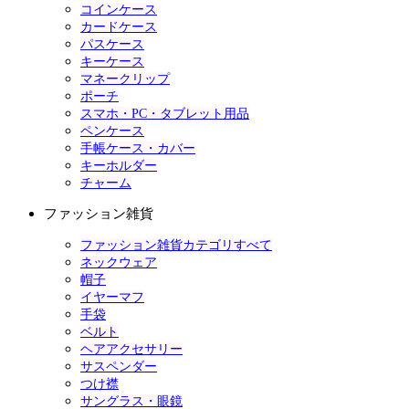
コインケース
カードケース
パスケース
キーケース
マネークリップ
ポーチ
スマホ・PC・タブレット用品
ペンケース
手帳ケース・カバー
キーホルダー
チャーム
ファッション雑貨
ファッション雑貨カテゴリすべて
ネックウェア
帽子
イヤーマフ
手袋
ベルト
ヘアアクセサリー
サスペンダー
つけ襟
サングラス・眼鏡