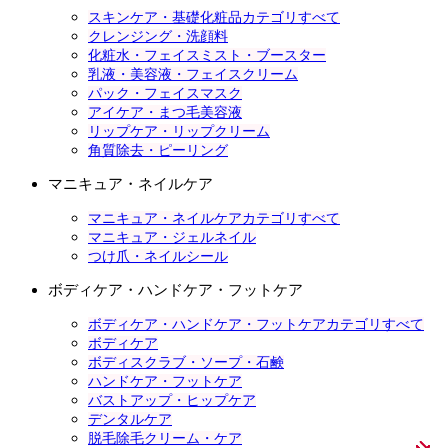
スキンケア・基礎化粧品カテゴリすべて
クレンジング・洗顔料
化粧水・フェイスミスト・ブースター
乳液・美容液・フェイスクリーム
パック・フェイスマスク
アイケア・まつ毛美容液
リップケア・リップクリーム
角質除去・ピーリング
マニキュア・ネイルケア
マニキュア・ネイルケアカテゴリすべて
マニキュア・ジェルネイル
つけ爪・ネイルシール
ボディケア・ハンドケア・フットケア
ボディケア・ハンドケア・フットケアカテゴリすべて
ボディケア
ボディスクラブ・ソープ・石鹸
ハンドケア・フットケア
バストアップ・ヒップケア
デンタルケア
脱毛除毛クリーム・ケア