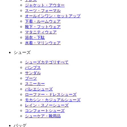
ジャケット・アウター
スーツ・フォーマル
オールインワン・セットアップ
下着・ルームウェア
靴下・フットウェア
マタニティウェア
浴衣・下駄
水着・マリンウェア
シューズ
シューズカテゴリすべて
パンプス
サンダル
ブーツ
スニーカー
バレエシューズ
ローファー・ドレスシューズ
モカシン・カジュアルシューズ
レイン・スノーシューズ
コンフォートシューズ
シューケア・靴用品
バッグ