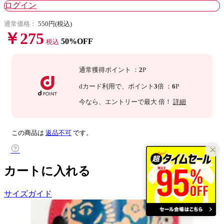
ログイン
通常価格：
550円(税込)
￥275
50%OFF
税込
通常獲得ポイント
：
2
P
dカード利用で、
ポイント
3
倍
：
6
P
今なら
、エントリーで最大
倍！
詳細
この商品は
返品不可
です。
カートに入れる
サイズガイド