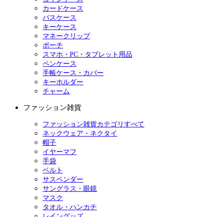
カードケース
パスケース
キーケース
マネークリップ
ポーチ
スマホ・PC・タブレット用品
ペンケース
手帳ケース・カバー
キーホルダー
チャーム
ファッション雑貨
ファッション雑貨カテゴリすべて
ネックウェア・ネクタイ
帽子
イヤーマフ
手袋
ベルト
サスペンダー
サングラス・眼鏡
マスク
タオル・ハンカチ
レイングッズ