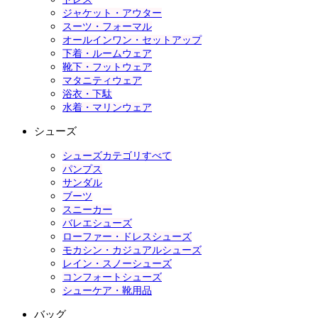
ジャケット・アウター
スーツ・フォーマル
オールインワン・セットアップ
下着・ルームウェア
靴下・フットウェア
マタニティウェア
浴衣・下駄
水着・マリンウェア
シューズ
シューズカテゴリすべて
パンプス
サンダル
ブーツ
スニーカー
バレエシューズ
ローファー・ドレスシューズ
モカシン・カジュアルシューズ
レイン・スノーシューズ
コンフォートシューズ
シューケア・靴用品
バッグ