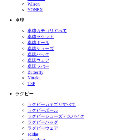
Wilson
YONEX
卓球
卓球カテゴリすべて
卓球ラケット
卓球ボール
卓球シューズ
卓球バッグ
卓球ウェア
卓球ラバー
Butterfly
Nittaku
TSP
ラグビー
ラグビーカテゴリすべて
ラグビーボール
ラグビーシューズ・スパイク
ラグビーバッグ
ラグビーウェア
adidas
canterbury