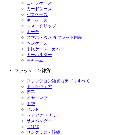
コインケース
カードケース
パスケース
キーケース
マネークリップ
ポーチ
スマホ・PC・タブレット用品
ペンケース
手帳ケース・カバー
キーホルダー
チャーム
ファッション雑貨
ファッション雑貨カテゴリすべて
ネックウェア
帽子
イヤーマフ
手袋
ベルト
ヘアアクセサリー
サスペンダー
つけ襟
サングラス・眼鏡