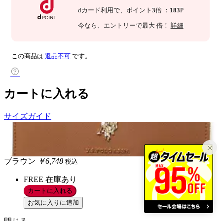
dカード利用で、
ポイント
3
倍
：
183
P
今なら
、エントリーで最大
倍！
詳細
この商品は
返品不可
です。
カートに入れる
サイズガイド
ブラウン
￥6,748
税込
FREE
在庫あり
カートに入れる
お気に入りに追加