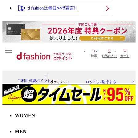
d fashionは毎日お得宣言!!
検索
お気に入り
カート
ご利用可能ポイント
ログイン/発行する
WOMEN
MEN