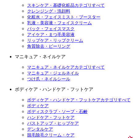
スキンケア・基礎化粧品カテゴリすべて
クレンジング・洗顔料
化粧水・フェイスミスト・ブースター
乳液・美容液・フェイスクリーム
パック・フェイスマスク
アイケア・まつ毛美容液
リップケア・リップクリーム
角質除去・ピーリング
マニキュア・ネイルケア
マニキュア・ネイルケアカテゴリすべて
マニキュア・ジェルネイル
つけ爪・ネイルシール
ボディケア・ハンドケア・フットケア
ボディケア・ハンドケア・フットケアカテゴリすべて
ボディケア
ボディスクラブ・ソープ・石鹸
ハンドケア・フットケア
バストアップ・ヒップケア
デンタルケア
脱毛除毛クリーム・ケア