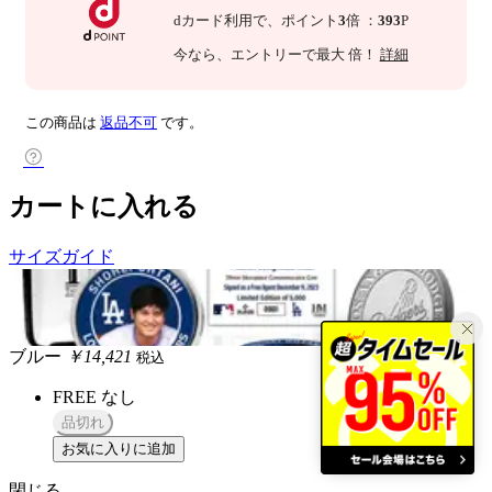
dカード利用で、
ポイント
3
倍
：
393
P
今なら
、エントリーで最大
倍！
詳細
この商品は
返品不可
です。
カートに入れる
サイズガイド
ブルー
￥14,421
税込
FREE
なし
品切れ
お気に入りに追加
閉じる