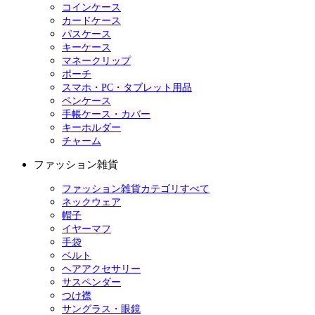
コインケース
カードケース
パスケース
キーケース
マネークリップ
ポーチ
スマホ・PC・タブレット用品
ペンケース
手帳ケース・カバー
キーホルダー
チャーム
ファッション雑貨
ファッション雑貨カテゴリすべて
ネックウェア
帽子
イヤーマフ
手袋
ベルト
ヘアアクセサリー
サスペンダー
つけ襟
サングラス・眼鏡