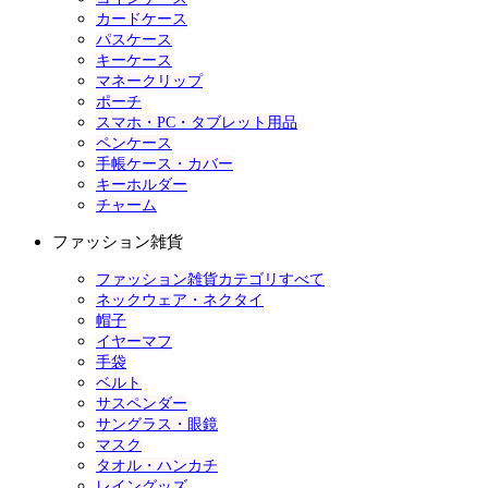
カードケース
パスケース
キーケース
マネークリップ
ポーチ
スマホ・PC・タブレット用品
ペンケース
手帳ケース・カバー
キーホルダー
チャーム
ファッション雑貨
ファッション雑貨カテゴリすべて
ネックウェア・ネクタイ
帽子
イヤーマフ
手袋
ベルト
サスペンダー
サングラス・眼鏡
マスク
タオル・ハンカチ
レイングッズ