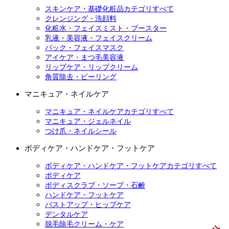
スキンケア・基礎化粧品カテゴリすべて
クレンジング・洗顔料
化粧水・フェイスミスト・ブースター
乳液・美容液・フェイスクリーム
パック・フェイスマスク
アイケア・まつ毛美容液
リップケア・リップクリーム
角質除去・ピーリング
マニキュア・ネイルケア
マニキュア・ネイルケアカテゴリすべて
マニキュア・ジェルネイル
つけ爪・ネイルシール
ボディケア・ハンドケア・フットケア
ボディケア・ハンドケア・フットケアカテゴリすべて
ボディケア
ボディスクラブ・ソープ・石鹸
ハンドケア・フットケア
バストアップ・ヒップケア
デンタルケア
脱毛除毛クリーム・ケア