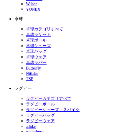
Wilson
YONEX
卓球
卓球カテゴリすべて
卓球ラケット
卓球ボール
卓球シューズ
卓球バッグ
卓球ウェア
卓球ラバー
Butterfly
Nittaku
TSP
ラグビー
ラグビーカテゴリすべて
ラグビーボール
ラグビーシューズ・スパイク
ラグビーバッグ
ラグビーウェア
adidas
canterbury