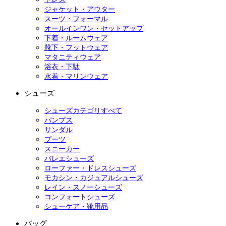
ジャケット・アウター
スーツ・フォーマル
オールインワン・セットアップ
下着・ルームウェア
靴下・フットウェア
マタニティウェア
浴衣・下駄
水着・マリンウェア
シューズ
シューズカテゴリすべて
パンプス
サンダル
ブーツ
スニーカー
バレエシューズ
ローファー・ドレスシューズ
モカシン・カジュアルシューズ
レイン・スノーシューズ
コンフォートシューズ
シューケア・靴用品
バッグ