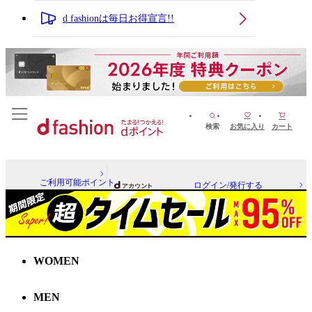
d fashionは毎日お得宣言!!
検索
お気に入り
カート
ご利用可能ポイント
ログイン/発行する
WOMEN
MEN