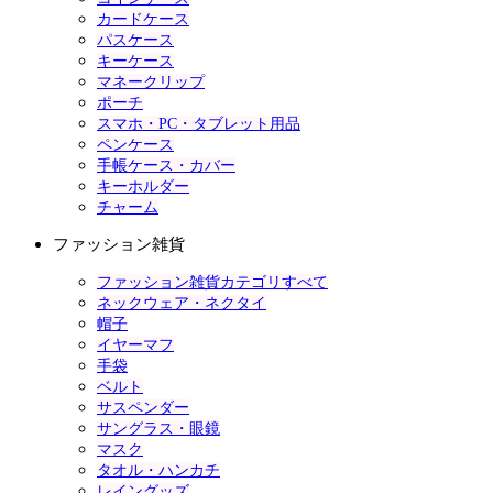
カードケース
パスケース
キーケース
マネークリップ
ポーチ
スマホ・PC・タブレット用品
ペンケース
手帳ケース・カバー
キーホルダー
チャーム
ファッション雑貨
ファッション雑貨カテゴリすべて
ネックウェア・ネクタイ
帽子
イヤーマフ
手袋
ベルト
サスペンダー
サングラス・眼鏡
マスク
タオル・ハンカチ
レイングッズ