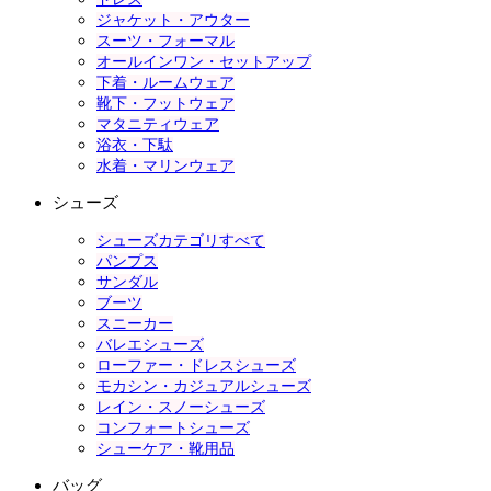
ジャケット・アウター
スーツ・フォーマル
オールインワン・セットアップ
下着・ルームウェア
靴下・フットウェア
マタニティウェア
浴衣・下駄
水着・マリンウェア
シューズ
シューズカテゴリすべて
パンプス
サンダル
ブーツ
スニーカー
バレエシューズ
ローファー・ドレスシューズ
モカシン・カジュアルシューズ
レイン・スノーシューズ
コンフォートシューズ
シューケア・靴用品
バッグ