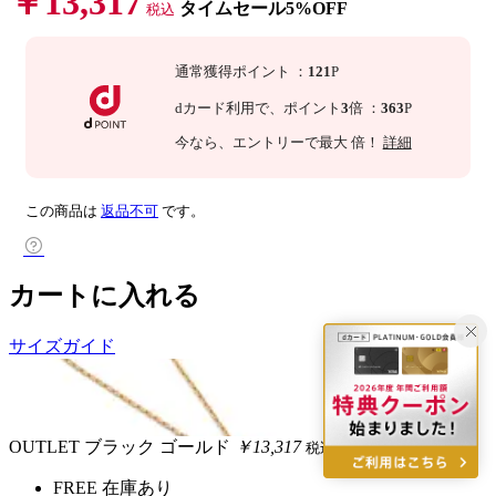
￥13,317
タイムセール5%OFF
税込
通常獲得ポイント
：
121
P
dカード利用で、
ポイント
3
倍
：
363
P
今なら
、エントリーで最大
倍！
詳細
この商品は
返品不可
です。
カートに入れる
サイズガイド
OUTLET
ブラック ゴールド
￥13,317
税込
FREE
在庫あり