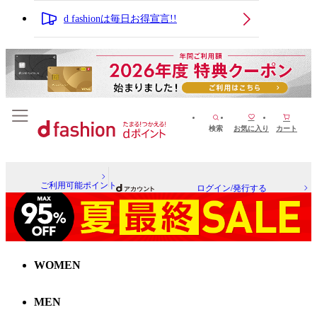
d fashionは毎日お得宣言!!
検索
お気に入り
カート
ご利用可能ポイント
ログイン/発行する
WOMEN
MEN