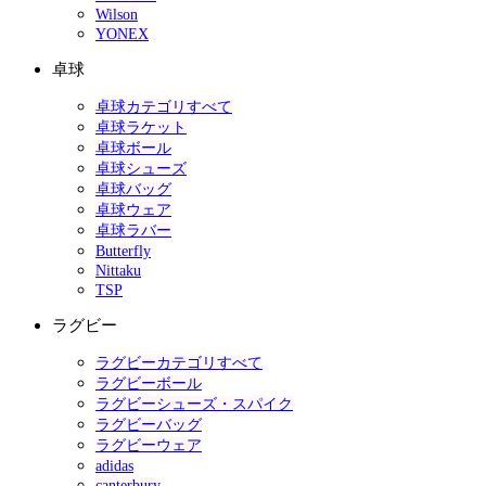
Wilson
YONEX
卓球
卓球カテゴリすべて
卓球ラケット
卓球ボール
卓球シューズ
卓球バッグ
卓球ウェア
卓球ラバー
Butterfly
Nittaku
TSP
ラグビー
ラグビーカテゴリすべて
ラグビーボール
ラグビーシューズ・スパイク
ラグビーバッグ
ラグビーウェア
adidas
canterbury