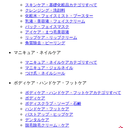
スキンケア・基礎化粧品カテゴリすべて
クレンジング・洗顔料
化粧水・フェイスミスト・ブースター
乳液・美容液・フェイスクリーム
パック・フェイスマスク
アイケア・まつ毛美容液
リップケア・リップクリーム
角質除去・ピーリング
マニキュア・ネイルケア
マニキュア・ネイルケアカテゴリすべて
マニキュア・ジェルネイル
つけ爪・ネイルシール
ボディケア・ハンドケア・フットケア
ボディケア・ハンドケア・フットケアカテゴリすべて
ボディケア
ボディスクラブ・ソープ・石鹸
ハンドケア・フットケア
バストアップ・ヒップケア
デンタルケア
脱毛除毛クリーム・ケア