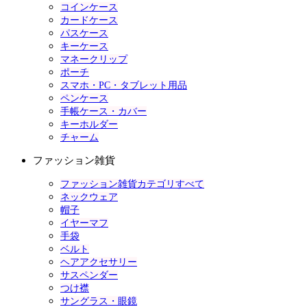
コインケース
カードケース
パスケース
キーケース
マネークリップ
ポーチ
スマホ・PC・タブレット用品
ペンケース
手帳ケース・カバー
キーホルダー
チャーム
ファッション雑貨
ファッション雑貨カテゴリすべて
ネックウェア
帽子
イヤーマフ
手袋
ベルト
ヘアアクセサリー
サスペンダー
つけ襟
サングラス・眼鏡