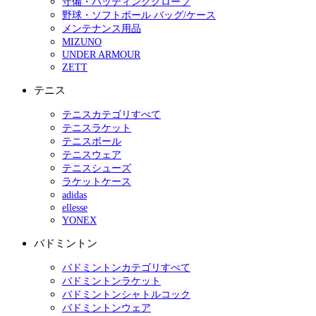
守備・バッティンググローブ
野球・ソフトボール バッグ/ケース
メンテナンス用品
MIZUNO
UNDER ARMOUR
ZETT
テニス
テニスカテゴリすべて
テニスラケット
テニスボール
テニスウェア
テニスシューズ
ラケットケース
adidas
ellesse
YONEX
バドミントン
バドミントンカテゴリすべて
バドミントンラケット
バドミントンシャトルコック
バドミントンウェア