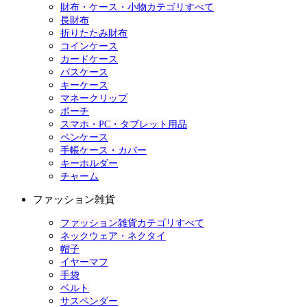
財布・ケース・小物カテゴリすべて
長財布
折りたたみ財布
コインケース
カードケース
パスケース
キーケース
マネークリップ
ポーチ
スマホ・PC・タブレット用品
ペンケース
手帳ケース・カバー
キーホルダー
チャーム
ファッション雑貨
ファッション雑貨カテゴリすべて
ネックウェア・ネクタイ
帽子
イヤーマフ
手袋
ベルト
サスペンダー