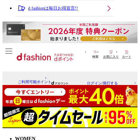
d fashionは毎日お得宣言!!
検索
お気に入り
カート
ご利用可能ポイント
ログイン/発行する
WOMEN