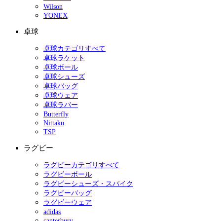
Wilson
YONEX
卓球
卓球カテゴリすべて
卓球ラケット
卓球ボール
卓球シューズ
卓球バッグ
卓球ウェア
卓球ラバー
Butterfly
Nittaku
TSP
ラグビー
ラグビーカテゴリすべて
ラグビーボール
ラグビーシューズ・スパイク
ラグビーバッグ
ラグビーウェア
adidas
canterbury