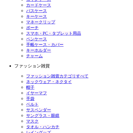
カードケース
パスケース
キーケース
マネークリップ
ポーチ
スマホ・PC・タブレット用品
ペンケース
手帳ケース・カバー
キーホルダー
チャーム
ファッション雑貨
ファッション雑貨カテゴリすべて
ネックウェア・ネクタイ
帽子
イヤーマフ
手袋
ベルト
サスペンダー
サングラス・眼鏡
マスク
タオル・ハンカチ
レイングッズ