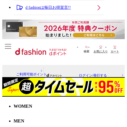
d fashionは毎日お得宣言!!
検索
お気に入り
カート
ご利用可能ポイント
ログイン/発行する
WOMEN
MEN