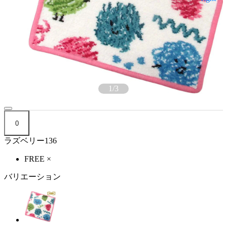
1
/
3
0
ラズベリー136
FREE
×
バリエーション