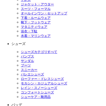
ジャケット・アウター
スーツ・フォーマル
オールインワン・セットアップ
下着・ルームウェア
靴下・フットウェア
マタニティウェア
浴衣・下駄
水着・マリンウェア
シューズ
シューズカテゴリすべて
パンプス
サンダル
ブーツ
スニーカー
バレエシューズ
ローファー・ドレスシューズ
モカシン・カジュアルシューズ
レイン・スノーシューズ
コンフォートシューズ
シューケア・靴用品
バッグ