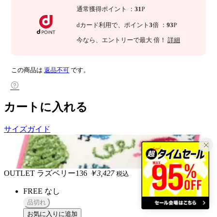
通常獲得ポイント
：
31
P
dカード利用で、
ポイント
3
倍
：
93
P
今なら
、エントリーで最大
倍！
詳細
この商品は
返品不可
です。
カートに入れる
サイズガイド
OUTLET
ラズベリー136
￥3,427
税込
FREE
なし
品切れ
お気に入りに追加