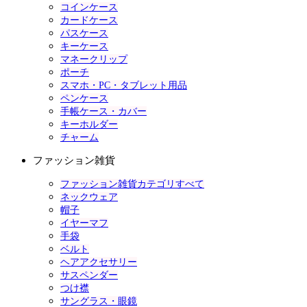
コインケース
カードケース
パスケース
キーケース
マネークリップ
ポーチ
スマホ・PC・タブレット用品
ペンケース
手帳ケース・カバー
キーホルダー
チャーム
ファッション雑貨
ファッション雑貨カテゴリすべて
ネックウェア
帽子
イヤーマフ
手袋
ベルト
ヘアアクセサリー
サスペンダー
つけ襟
サングラス・眼鏡