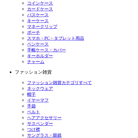
コインケース
カードケース
パスケース
キーケース
マネークリップ
ポーチ
スマホ・PC・タブレット用品
ペンケース
手帳ケース・カバー
キーホルダー
チャーム
ファッション雑貨
ファッション雑貨カテゴリすべて
ネックウェア
帽子
イヤーマフ
手袋
ベルト
ヘアアクセサリー
サスペンダー
つけ襟
サングラス・眼鏡