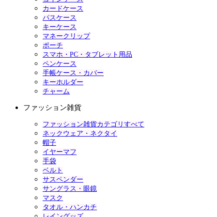
カードケース
パスケース
キーケース
マネークリップ
ポーチ
スマホ・PC・タブレット用品
ペンケース
手帳ケース・カバー
キーホルダー
チャーム
ファッション雑貨
ファッション雑貨カテゴリすべて
ネックウェア・ネクタイ
帽子
イヤーマフ
手袋
ベルト
サスペンダー
サングラス・眼鏡
マスク
タオル・ハンカチ
レイングッズ