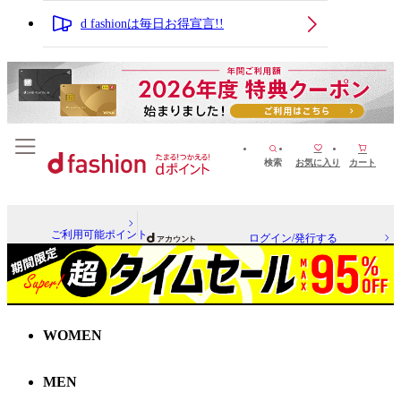
d fashionは毎日お得宣言!!
検索
お気に入り
カート
ご利用可能ポイント
ログイン/発行する
WOMEN
MEN