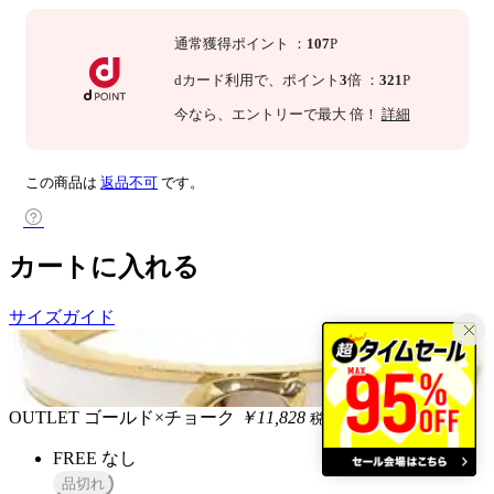
通常獲得ポイント
：
107
P
dカード利用で、
ポイント
3
倍
：
321
P
今なら
、エントリーで最大
倍！
詳細
この商品は
返品不可
です。
カートに入れる
サイズガイド
OUTLET
ゴールド×チョーク
￥11,828
税込
FREE
なし
品切れ