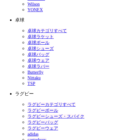
Wilson
YONEX
卓球
卓球カテゴリすべて
卓球ラケット
卓球ボール
卓球シューズ
卓球バッグ
卓球ウェア
卓球ラバー
Butterfly
Nittaku
TSP
ラグビー
ラグビーカテゴリすべて
ラグビーボール
ラグビーシューズ・スパイク
ラグビーバッグ
ラグビーウェア
adidas
canterbury