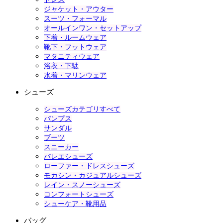
ジャケット・アウター
スーツ・フォーマル
オールインワン・セットアップ
下着・ルームウェア
靴下・フットウェア
マタニティウェア
浴衣・下駄
水着・マリンウェア
シューズ
シューズカテゴリすべて
パンプス
サンダル
ブーツ
スニーカー
バレエシューズ
ローファー・ドレスシューズ
モカシン・カジュアルシューズ
レイン・スノーシューズ
コンフォートシューズ
シューケア・靴用品
バッグ