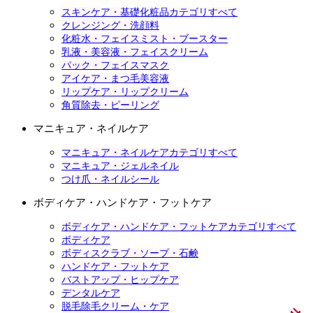
スキンケア・基礎化粧品カテゴリすべて
クレンジング・洗顔料
化粧水・フェイスミスト・ブースター
乳液・美容液・フェイスクリーム
パック・フェイスマスク
アイケア・まつ毛美容液
リップケア・リップクリーム
角質除去・ピーリング
マニキュア・ネイルケア
マニキュア・ネイルケアカテゴリすべて
マニキュア・ジェルネイル
つけ爪・ネイルシール
ボディケア・ハンドケア・フットケア
ボディケア・ハンドケア・フットケアカテゴリすべて
ボディケア
ボディスクラブ・ソープ・石鹸
ハンドケア・フットケア
バストアップ・ヒップケア
デンタルケア
脱毛除毛クリーム・ケア