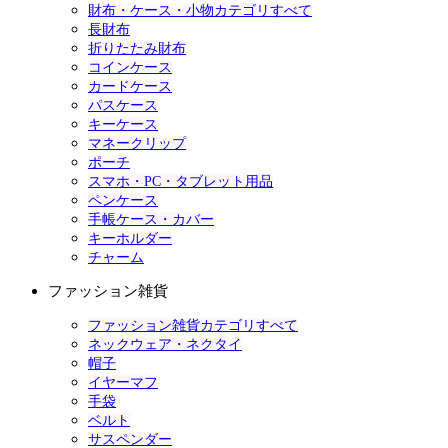
財布・ケース・小物カテゴリすべて
長財布
折りたたみ財布
コインケース
カードケース
パスケース
キーケース
マネークリップ
ポーチ
スマホ・PC・タブレット用品
ペンケース
手帳ケース・カバー
キーホルダー
チャーム
ファッション雑貨
ファッション雑貨カテゴリすべて
ネックウェア・ネクタイ
帽子
イヤーマフ
手袋
ベルト
サスペンダー