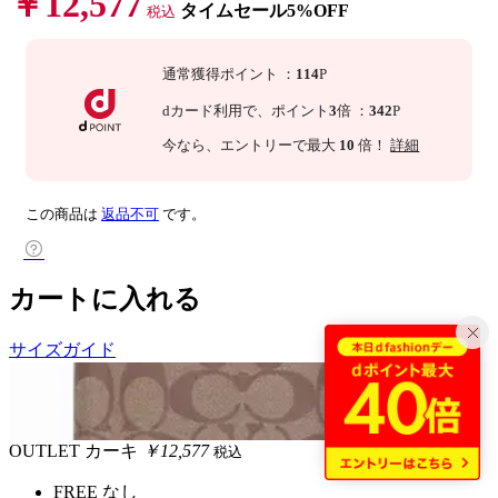
￥12,577
タイムセール5%OFF
税込
通常獲得ポイント
：
114
P
dカード利用で、
ポイント
3
倍
：
342
P
今なら
、エントリーで最大
10
倍！
詳細
この商品は
返品不可
です。
カートに入れる
サイズガイド
OUTLET
カーキ
￥12,577
税込
FREE
なし