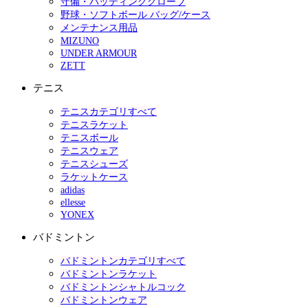
守備・バッティンググローブ
野球・ソフトボール バッグ/ケース
メンテナンス用品
MIZUNO
UNDER ARMOUR
ZETT
テニス
テニスカテゴリすべて
テニスラケット
テニスボール
テニスウェア
テニスシューズ
ラケットケース
adidas
ellesse
YONEX
バドミントン
バドミントンカテゴリすべて
バドミントンラケット
バドミントンシャトルコック
バドミントンウェア