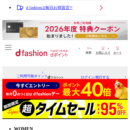
d fashionは毎日お得宣言!!
検索
お気に入り
カート
ご利用可能ポイント
ログイン/発行する
WOMEN