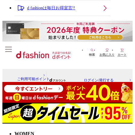
d fashionは毎日お得宣言!!
検索
お気に入り
カート
ご利用可能ポイント
ログイン/発行する
WOMEN