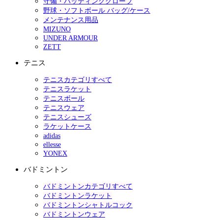
守備・バッティンググローブ
野球・ソフトボール バッグ/ケース
メンテナンス用品
MIZUNO
UNDER ARMOUR
ZETT
テニス
テニスカテゴリすべて
テニスラケット
テニスボール
テニスウェア
テニスシューズ
ラケットケース
adidas
ellesse
YONEX
バドミントン
バドミントンカテゴリすべて
バドミントンラケット
バドミントンシャトルコック
バドミントンウェア