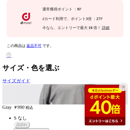
通常獲得ポイント
：
9
P
dカード利用で、
ポイント
3
倍
：
27
P
今なら
、エントリーで最大
10
倍！
詳細
この商品は
返品不可
です。
サイズ・色を選ぶ
サイズガイド
Gray
￥990
税込
S
なし
品切れ