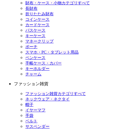
財布・ケース・小物カテゴリすべて
長財布
折りたたみ財布
コインケース
カードケース
パスケース
キーケース
マネークリップ
ポーチ
スマホ・PC・タブレット用品
ペンケース
手帳ケース・カバー
キーホルダー
チャーム
ファッション雑貨
ファッション雑貨カテゴリすべて
ネックウェア・ネクタイ
帽子
イヤーマフ
手袋
ベルト
サスペンダー