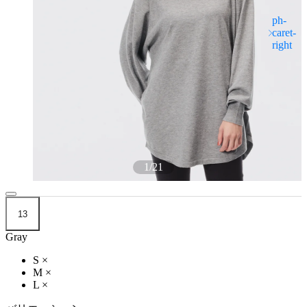
1
/
21
13
Gray
S
×
M
×
L
×