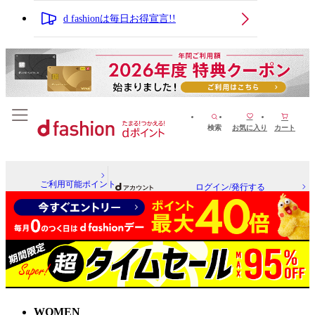
d fashionは毎日お得宣言!!
検索
お気に入り
カート
ご利用可能ポイント
ログイン/発行する
WOMEN