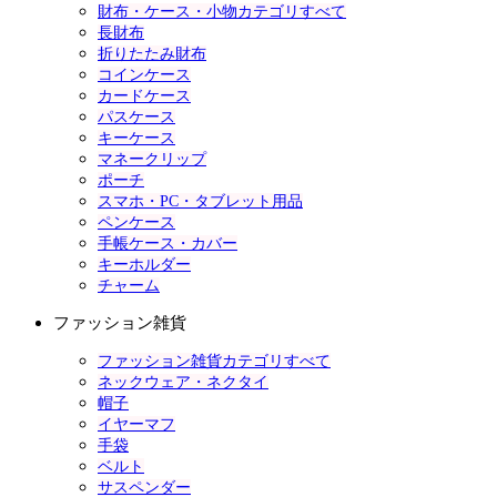
財布・ケース・小物カテゴリすべて
長財布
折りたたみ財布
コインケース
カードケース
パスケース
キーケース
マネークリップ
ポーチ
スマホ・PC・タブレット用品
ペンケース
手帳ケース・カバー
キーホルダー
チャーム
ファッション雑貨
ファッション雑貨カテゴリすべて
ネックウェア・ネクタイ
帽子
イヤーマフ
手袋
ベルト
サスペンダー