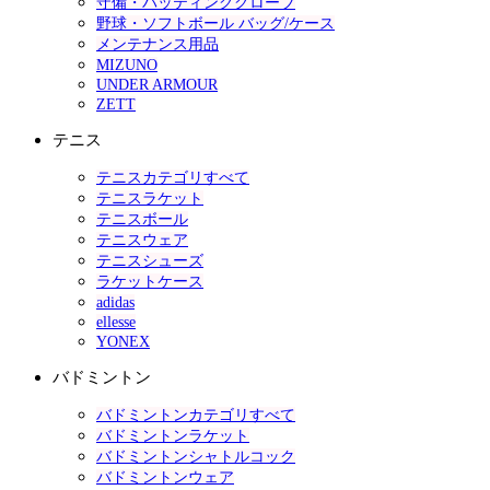
守備・バッティンググローブ
野球・ソフトボール バッグ/ケース
メンテナンス用品
MIZUNO
UNDER ARMOUR
ZETT
テニス
テニスカテゴリすべて
テニスラケット
テニスボール
テニスウェア
テニスシューズ
ラケットケース
adidas
ellesse
YONEX
バドミントン
バドミントンカテゴリすべて
バドミントンラケット
バドミントンシャトルコック
バドミントンウェア