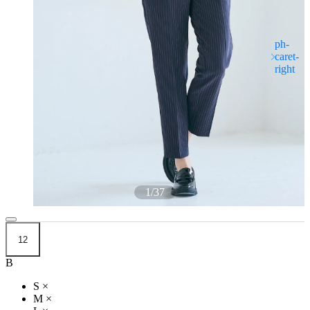
1
/
37
12
B
S
×
M
×