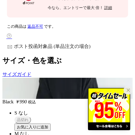
今なら
、エントリーで最大
倍！
詳細
この商品は
返品不可
です。
ポスト投函対象品 (単品注文の場合)
サイズ・色を選ぶ
サイズガイド
Black
￥990
税込
S
なし
品切れ
お気に入りに追加
M
なし