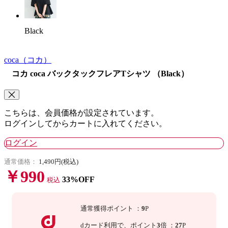
Black
coca
（コカ）
コカ coca バックタックフレアTシャツ （Black）
こちらは、会員価格が設定されています。
ログインしてからカートに入れてください。
ログイン
通常価格：
1,490円(税込)
￥990
33%OFF
税込
通常獲得ポイント
：
9
P
dカード利用で、
ポイント
3
倍
：
27
P