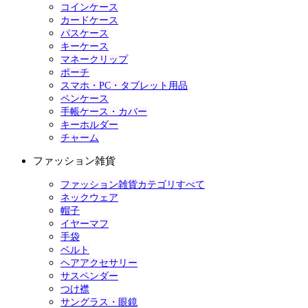
コインケース
カードケース
パスケース
キーケース
マネークリップ
ポーチ
スマホ・PC・タブレット用品
ペンケース
手帳ケース・カバー
キーホルダー
チャーム
ファッション雑貨
ファッション雑貨カテゴリすべて
ネックウェア
帽子
イヤーマフ
手袋
ベルト
ヘアアクセサリー
サスペンダー
つけ襟
サングラス・眼鏡