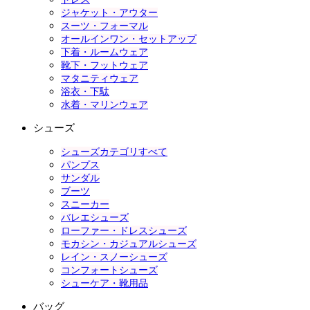
ジャケット・アウター
スーツ・フォーマル
オールインワン・セットアップ
下着・ルームウェア
靴下・フットウェア
マタニティウェア
浴衣・下駄
水着・マリンウェア
シューズ
シューズカテゴリすべて
パンプス
サンダル
ブーツ
スニーカー
バレエシューズ
ローファー・ドレスシューズ
モカシン・カジュアルシューズ
レイン・スノーシューズ
コンフォートシューズ
シューケア・靴用品
バッグ