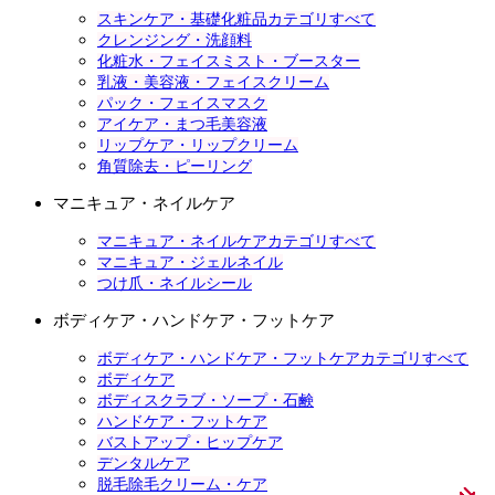
スキンケア・基礎化粧品カテゴリすべて
クレンジング・洗顔料
化粧水・フェイスミスト・ブースター
乳液・美容液・フェイスクリーム
パック・フェイスマスク
アイケア・まつ毛美容液
リップケア・リップクリーム
角質除去・ピーリング
マニキュア・ネイルケア
マニキュア・ネイルケアカテゴリすべて
マニキュア・ジェルネイル
つけ爪・ネイルシール
ボディケア・ハンドケア・フットケア
ボディケア・ハンドケア・フットケアカテゴリすべて
ボディケア
ボディスクラブ・ソープ・石鹸
ハンドケア・フットケア
バストアップ・ヒップケア
デンタルケア
脱毛除毛クリーム・ケア