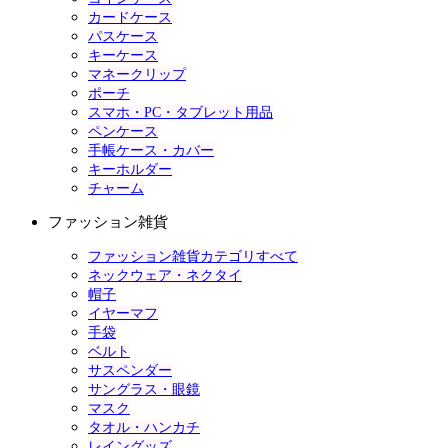
カードケース
パスケース
キーケース
マネークリップ
ポーチ
スマホ・PC・タブレット用品
ペンケース
手帳ケース・カバー
キーホルダー
チャーム
ファッション雑貨
ファッション雑貨カテゴリすべて
ネックウェア・ネクタイ
帽子
イヤーマフ
手袋
ベルト
サスペンダー
サングラス・眼鏡
マスク
タオル・ハンカチ
レイングッズ