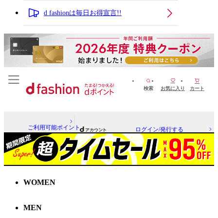
d fashionは毎日お得宣言!!
検索
お気に入り
カート
ご利用可能ポイント
ログイン/発行する
WOMEN
MEN