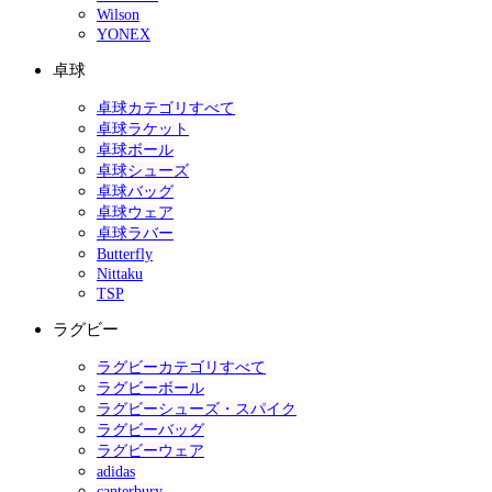
Wilson
YONEX
卓球
卓球カテゴリすべて
卓球ラケット
卓球ボール
卓球シューズ
卓球バッグ
卓球ウェア
卓球ラバー
Butterfly
Nittaku
TSP
ラグビー
ラグビーカテゴリすべて
ラグビーボール
ラグビーシューズ・スパイク
ラグビーバッグ
ラグビーウェア
adidas
canterbury