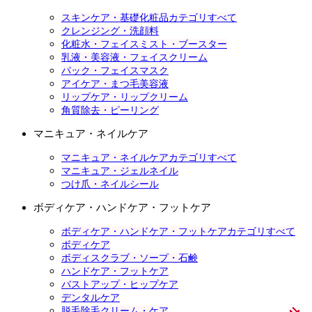
スキンケア・基礎化粧品カテゴリすべて
クレンジング・洗顔料
化粧水・フェイスミスト・ブースター
乳液・美容液・フェイスクリーム
パック・フェイスマスク
アイケア・まつ毛美容液
リップケア・リップクリーム
角質除去・ピーリング
マニキュア・ネイルケア
マニキュア・ネイルケアカテゴリすべて
マニキュア・ジェルネイル
つけ爪・ネイルシール
ボディケア・ハンドケア・フットケア
ボディケア・ハンドケア・フットケアカテゴリすべて
ボディケア
ボディスクラブ・ソープ・石鹸
ハンドケア・フットケア
バストアップ・ヒップケア
デンタルケア
脱毛除毛クリーム・ケア