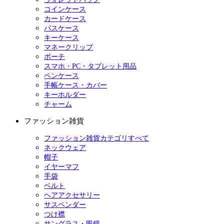
コインケース
カードケース
パスケース
キーケース
マネークリップ
ポーチ
スマホ・PC・タブレット用品
ペンケース
手帳ケース・カバー
キーホルダー
チャーム
ファッション雑貨
ファッション雑貨カテゴリすべて
ネックウェア
帽子
イヤーマフ
手袋
ベルト
ヘアアクセサリー
サスペンダー
つけ襟
サングラス・眼鏡