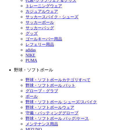
代表･クラブウェア＆グッズ
トレーニングウェア
カジュアルウェア
サッカースパイク・シューズ
サッカーボール
サッカーバッグ
グッズ
ゴールキーパー用品
レフェリー用品
adidas
NIKE
PUMA
野球・ソフトボール
野球・ソフトボールカテゴリすべて
野球・ソフトボール バット
グローブ・グラブ
ボール
野球・ソフトボール シューズ/スパイク
野球・ソフトボールウェア
守備・バッティンググローブ
野球・ソフトボール バッグ/ケース
メンテナンス用品
MIZUNO