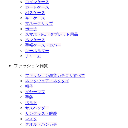
コインケース
カードケース
パスケース
キーケース
マネークリップ
ポーチ
スマホ・PC・タブレット用品
ペンケース
手帳ケース・カバー
キーホルダー
チャーム
ファッション雑貨
ファッション雑貨カテゴリすべて
ネックウェア・ネクタイ
帽子
イヤーマフ
手袋
ベルト
サスペンダー
サングラス・眼鏡
マスク
タオル・ハンカチ