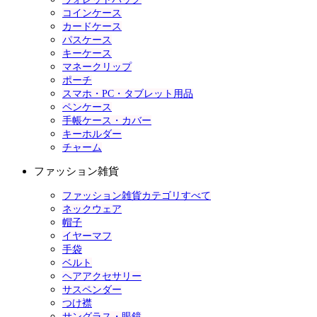
コインケース
カードケース
パスケース
キーケース
マネークリップ
ポーチ
スマホ・PC・タブレット用品
ペンケース
手帳ケース・カバー
キーホルダー
チャーム
ファッション雑貨
ファッション雑貨カテゴリすべて
ネックウェア
帽子
イヤーマフ
手袋
ベルト
ヘアアクセサリー
サスペンダー
つけ襟
サングラス・眼鏡