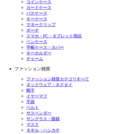
コインケース
カードケース
パスケース
キーケース
マネークリップ
ポーチ
スマホ・PC・タブレット用品
ペンケース
手帳ケース・カバー
キーホルダー
チャーム
ファッション雑貨
ファッション雑貨カテゴリすべて
ネックウェア・ネクタイ
帽子
イヤーマフ
手袋
ベルト
サスペンダー
サングラス・眼鏡
マスク
タオル・ハンカチ