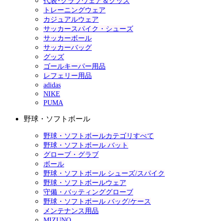
代表･クラブウェア＆グッズ
トレーニングウェア
カジュアルウェア
サッカースパイク・シューズ
サッカーボール
サッカーバッグ
グッズ
ゴールキーパー用品
レフェリー用品
adidas
NIKE
PUMA
野球・ソフトボール
野球・ソフトボールカテゴリすべて
野球・ソフトボール バット
グローブ・グラブ
ボール
野球・ソフトボール シューズ/スパイク
野球・ソフトボールウェア
守備・バッティンググローブ
野球・ソフトボール バッグ/ケース
メンテナンス用品
MIZUNO