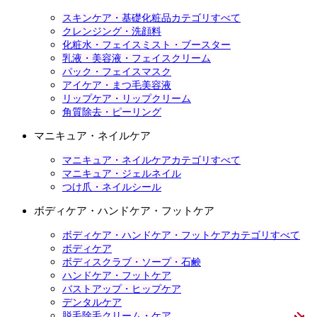
スキンケア・基礎化粧品カテゴリすべて
クレンジング・洗顔料
化粧水・フェイスミスト・ブースター
乳液・美容液・フェイスクリーム
パック・フェイスマスク
アイケア・まつ毛美容液
リップケア・リップクリーム
角質除去・ピーリング
マニキュア・ネイルケア
マニキュア・ネイルケアカテゴリすべて
マニキュア・ジェルネイル
つけ爪・ネイルシール
ボディケア・ハンドケア・フットケア
ボディケア・ハンドケア・フットケアカテゴリすべて
ボディケア
ボディスクラブ・ソープ・石鹸
ハンドケア・フットケア
バストアップ・ヒップケア
デンタルケア
脱毛除毛クリーム・ケア