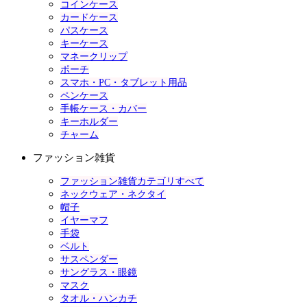
コインケース
カードケース
パスケース
キーケース
マネークリップ
ポーチ
スマホ・PC・タブレット用品
ペンケース
手帳ケース・カバー
キーホルダー
チャーム
ファッション雑貨
ファッション雑貨カテゴリすべて
ネックウェア・ネクタイ
帽子
イヤーマフ
手袋
ベルト
サスペンダー
サングラス・眼鏡
マスク
タオル・ハンカチ