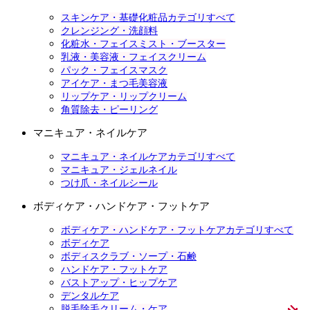
スキンケア・基礎化粧品カテゴリすべて
クレンジング・洗顔料
化粧水・フェイスミスト・ブースター
乳液・美容液・フェイスクリーム
パック・フェイスマスク
アイケア・まつ毛美容液
リップケア・リップクリーム
角質除去・ピーリング
マニキュア・ネイルケア
マニキュア・ネイルケアカテゴリすべて
マニキュア・ジェルネイル
つけ爪・ネイルシール
ボディケア・ハンドケア・フットケア
ボディケア・ハンドケア・フットケアカテゴリすべて
ボディケア
ボディスクラブ・ソープ・石鹸
ハンドケア・フットケア
バストアップ・ヒップケア
デンタルケア
脱毛除毛クリーム・ケア