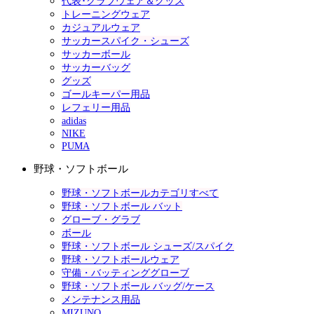
代表･クラブウェア＆グッズ
トレーニングウェア
カジュアルウェア
サッカースパイク・シューズ
サッカーボール
サッカーバッグ
グッズ
ゴールキーパー用品
レフェリー用品
adidas
NIKE
PUMA
野球・ソフトボール
野球・ソフトボールカテゴリすべて
野球・ソフトボール バット
グローブ・グラブ
ボール
野球・ソフトボール シューズ/スパイク
野球・ソフトボールウェア
守備・バッティンググローブ
野球・ソフトボール バッグ/ケース
メンテナンス用品
MIZUNO