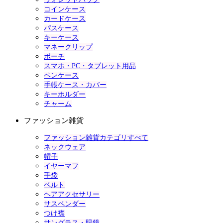
コインケース
カードケース
パスケース
キーケース
マネークリップ
ポーチ
スマホ・PC・タブレット用品
ペンケース
手帳ケース・カバー
キーホルダー
チャーム
ファッション雑貨
ファッション雑貨カテゴリすべて
ネックウェア
帽子
イヤーマフ
手袋
ベルト
ヘアアクセサリー
サスペンダー
つけ襟
サングラス・眼鏡