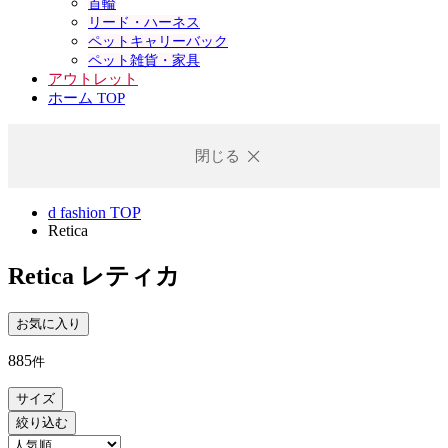
首輪
リード・ハーネス
ペットキャリーバック
ペット雑貨・家具
アウトレット
ホーム TOP
閉じる
d fashion TOP
Retica
Retica
レティカ
お気に入り
885
件
サイズ
絞り込む