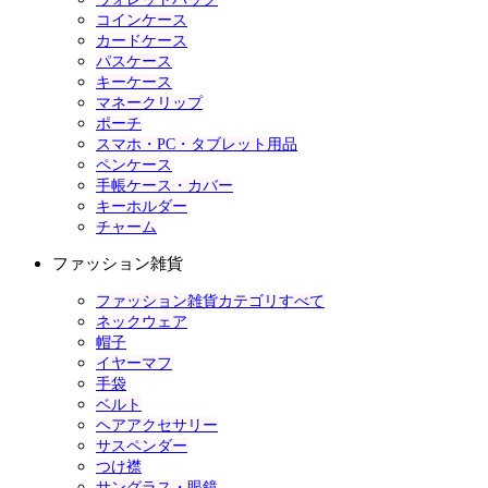
コインケース
カードケース
パスケース
キーケース
マネークリップ
ポーチ
スマホ・PC・タブレット用品
ペンケース
手帳ケース・カバー
キーホルダー
チャーム
ファッション雑貨
ファッション雑貨カテゴリすべて
ネックウェア
帽子
イヤーマフ
手袋
ベルト
ヘアアクセサリー
サスペンダー
つけ襟
サングラス・眼鏡