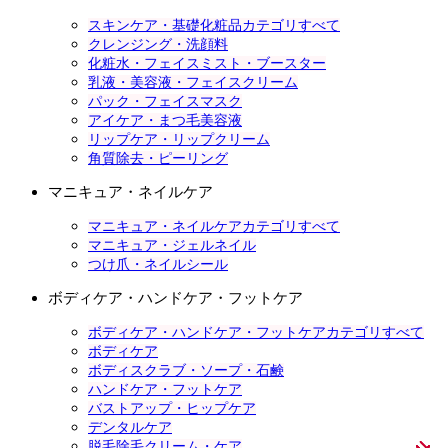
スキンケア・基礎化粧品カテゴリすべて
クレンジング・洗顔料
化粧水・フェイスミスト・ブースター
乳液・美容液・フェイスクリーム
パック・フェイスマスク
アイケア・まつ毛美容液
リップケア・リップクリーム
角質除去・ピーリング
マニキュア・ネイルケア
マニキュア・ネイルケアカテゴリすべて
マニキュア・ジェルネイル
つけ爪・ネイルシール
ボディケア・ハンドケア・フットケア
ボディケア・ハンドケア・フットケアカテゴリすべて
ボディケア
ボディスクラブ・ソープ・石鹸
ハンドケア・フットケア
バストアップ・ヒップケア
デンタルケア
脱毛除毛クリーム・ケア