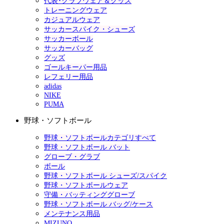
代表･クラブウェア＆グッズ
トレーニングウェア
カジュアルウェア
サッカースパイク・シューズ
サッカーボール
サッカーバッグ
グッズ
ゴールキーパー用品
レフェリー用品
adidas
NIKE
PUMA
野球・ソフトボール
野球・ソフトボールカテゴリすべて
野球・ソフトボール バット
グローブ・グラブ
ボール
野球・ソフトボール シューズ/スパイク
野球・ソフトボールウェア
守備・バッティンググローブ
野球・ソフトボール バッグ/ケース
メンテナンス用品
MIZUNO