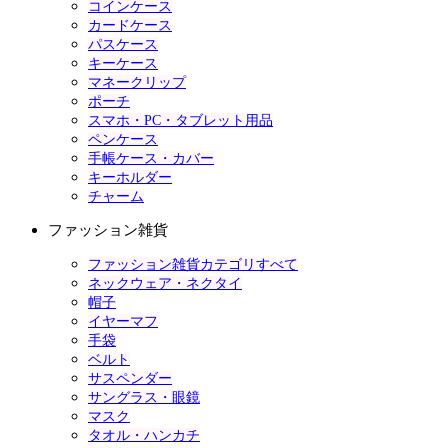
コインケース
カードケース
パスケース
キーケース
マネークリップ
ポーチ
スマホ・PC・タブレット用品
ペンケース
手帳ケース・カバー
キーホルダー
チャーム
ファッション雑貨
ファッション雑貨カテゴリすべて
ネックウェア・ネクタイ
帽子
イヤーマフ
手袋
ベルト
サスペンダー
サングラス・眼鏡
マスク
タオル・ハンカチ