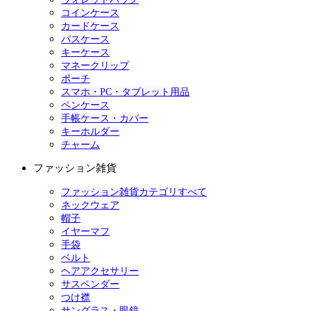
コインケース
カードケース
パスケース
キーケース
マネークリップ
ポーチ
スマホ・PC・タブレット用品
ペンケース
手帳ケース・カバー
キーホルダー
チャーム
ファッション雑貨
ファッション雑貨カテゴリすべて
ネックウェア
帽子
イヤーマフ
手袋
ベルト
ヘアアクセサリー
サスペンダー
つけ襟
サングラス・眼鏡