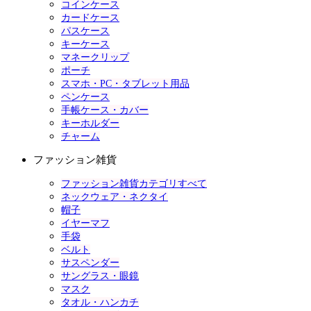
コインケース
カードケース
パスケース
キーケース
マネークリップ
ポーチ
スマホ・PC・タブレット用品
ペンケース
手帳ケース・カバー
キーホルダー
チャーム
ファッション雑貨
ファッション雑貨カテゴリすべて
ネックウェア・ネクタイ
帽子
イヤーマフ
手袋
ベルト
サスペンダー
サングラス・眼鏡
マスク
タオル・ハンカチ