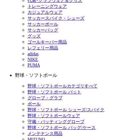
代表･クラブウェア＆グッズ
トレーニングウェア
カジュアルウェア
サッカースパイク・シューズ
サッカーボール
サッカーバッグ
グッズ
ゴールキーパー用品
レフェリー用品
adidas
NIKE
PUMA
野球・ソフトボール
野球・ソフトボールカテゴリすべて
野球・ソフトボール バット
グローブ・グラブ
ボール
野球・ソフトボール シューズ/スパイク
野球・ソフトボールウェア
守備・バッティンググローブ
野球・ソフトボール バッグ/ケース
メンテナンス用品
MIZUNO