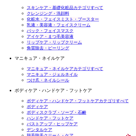
スキンケア・基礎化粧品カテゴリすべて
クレンジング・洗顔料
化粧水・フェイスミスト・ブースター
乳液・美容液・フェイスクリーム
パック・フェイスマスク
アイケア・まつ毛美容液
リップケア・リップクリーム
角質除去・ピーリング
マニキュア・ネイルケア
マニキュア・ネイルケアカテゴリすべて
マニキュア・ジェルネイル
つけ爪・ネイルシール
ボディケア・ハンドケア・フットケア
ボディケア・ハンドケア・フットケアカテゴリすべて
ボディケア
ボディスクラブ・ソープ・石鹸
ハンドケア・フットケア
バストアップ・ヒップケア
デンタルケア
脱毛除毛クリーム・ケア