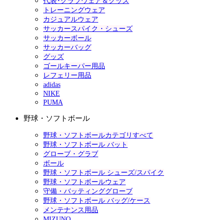
代表･クラブウェア＆グッズ
トレーニングウェア
カジュアルウェア
サッカースパイク・シューズ
サッカーボール
サッカーバッグ
グッズ
ゴールキーパー用品
レフェリー用品
adidas
NIKE
PUMA
野球・ソフトボール
野球・ソフトボールカテゴリすべて
野球・ソフトボール バット
グローブ・グラブ
ボール
野球・ソフトボール シューズ/スパイク
野球・ソフトボールウェア
守備・バッティンググローブ
野球・ソフトボール バッグ/ケース
メンテナンス用品
MIZUNO