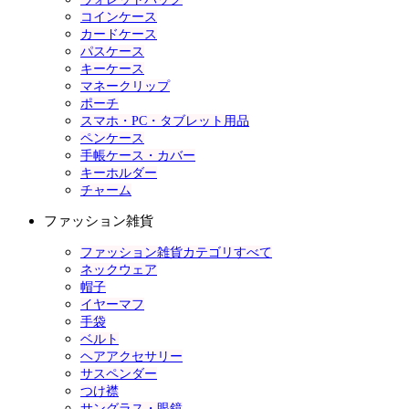
コインケース
カードケース
パスケース
キーケース
マネークリップ
ポーチ
スマホ・PC・タブレット用品
ペンケース
手帳ケース・カバー
キーホルダー
チャーム
ファッション雑貨
ファッション雑貨カテゴリすべて
ネックウェア
帽子
イヤーマフ
手袋
ベルト
ヘアアクセサリー
サスペンダー
つけ襟
サングラス・眼鏡