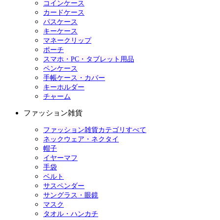
コインケース
カードケース
パスケース
キーケース
マネークリップ
ポーチ
スマホ・PC・タブレット用品
ペンケース
手帳ケース・カバー
キーホルダー
チャーム
ファッション雑貨
ファッション雑貨カテゴリすべて
ネックウェア・ネクタイ
帽子
イヤーマフ
手袋
ベルト
サスペンダー
サングラス・眼鏡
マスク
タオル・ハンカチ