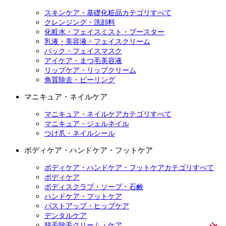
スキンケア・基礎化粧品カテゴリすべて
クレンジング・洗顔料
化粧水・フェイスミスト・ブースター
乳液・美容液・フェイスクリーム
パック・フェイスマスク
アイケア・まつ毛美容液
リップケア・リップクリーム
角質除去・ピーリング
マニキュア・ネイルケア
マニキュア・ネイルケアカテゴリすべて
マニキュア・ジェルネイル
つけ爪・ネイルシール
ボディケア・ハンドケア・フットケア
ボディケア・ハンドケア・フットケアカテゴリすべて
ボディケア
ボディスクラブ・ソープ・石鹸
ハンドケア・フットケア
バストアップ・ヒップケア
デンタルケア
脱毛除毛クリーム・ケア