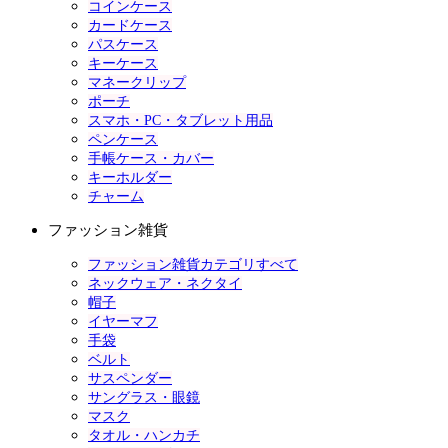
コインケース
カードケース
パスケース
キーケース
マネークリップ
ポーチ
スマホ・PC・タブレット用品
ペンケース
手帳ケース・カバー
キーホルダー
チャーム
ファッション雑貨
ファッション雑貨カテゴリすべて
ネックウェア・ネクタイ
帽子
イヤーマフ
手袋
ベルト
サスペンダー
サングラス・眼鏡
マスク
タオル・ハンカチ