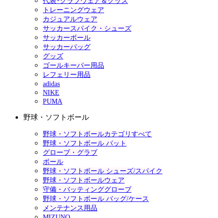
代表･クラブウェア＆グッズ
トレーニングウェア
カジュアルウェア
サッカースパイク・シューズ
サッカーボール
サッカーバッグ
グッズ
ゴールキーパー用品
レフェリー用品
adidas
NIKE
PUMA
野球・ソフトボール
野球・ソフトボールカテゴリすべて
野球・ソフトボール バット
グローブ・グラブ
ボール
野球・ソフトボール シューズ/スパイク
野球・ソフトボールウェア
守備・バッティンググローブ
野球・ソフトボール バッグ/ケース
メンテナンス用品
MIZUNO