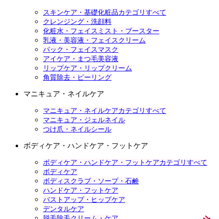
スキンケア・基礎化粧品カテゴリすべて
クレンジング・洗顔料
化粧水・フェイスミスト・ブースター
乳液・美容液・フェイスクリーム
パック・フェイスマスク
アイケア・まつ毛美容液
リップケア・リップクリーム
角質除去・ピーリング
マニキュア・ネイルケア
マニキュア・ネイルケアカテゴリすべて
マニキュア・ジェルネイル
つけ爪・ネイルシール
ボディケア・ハンドケア・フットケア
ボディケア・ハンドケア・フットケアカテゴリすべて
ボディケア
ボディスクラブ・ソープ・石鹸
ハンドケア・フットケア
バストアップ・ヒップケア
デンタルケア
脱毛除毛クリーム・ケア