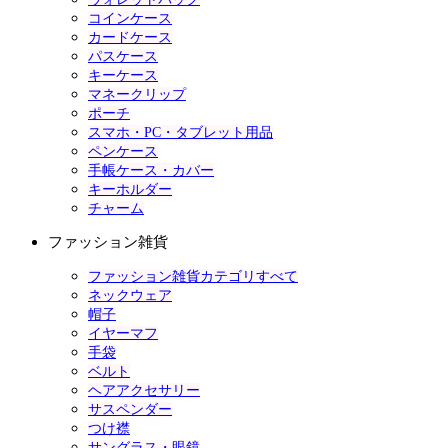
コインケース
カードケース
パスケース
キーケース
マネークリップ
ポーチ
スマホ・PC・タブレット用品
ペンケース
手帳ケース・カバー
キーホルダー
チャーム
ファッション雑貨
ファッション雑貨カテゴリすべて
ネックウェア
帽子
イヤーマフ
手袋
ベルト
ヘアアクセサリー
サスペンダー
つけ襟
サングラス・眼鏡