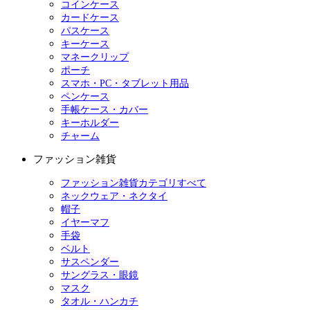
コインケース
カードケース
パスケース
キーケース
マネークリップ
ポーチ
スマホ・PC・タブレット用品
ペンケース
手帳ケース・カバー
キーホルダー
チャーム
ファッション雑貨
ファッション雑貨カテゴリすべて
ネックウェア・ネクタイ
帽子
イヤーマフ
手袋
ベルト
サスペンダー
サングラス・眼鏡
マスク
タオル・ハンカチ