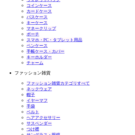
コインケース
カードケース
パスケース
キーケース
マネークリップ
ポーチ
スマホ・PC・タブレット用品
ペンケース
手帳ケース・カバー
キーホルダー
チャーム
ファッション雑貨
ファッション雑貨カテゴリすべて
ネックウェア
帽子
イヤーマフ
手袋
ベルト
ヘアアクセサリー
サスペンダー
つけ襟
サングラス・眼鏡