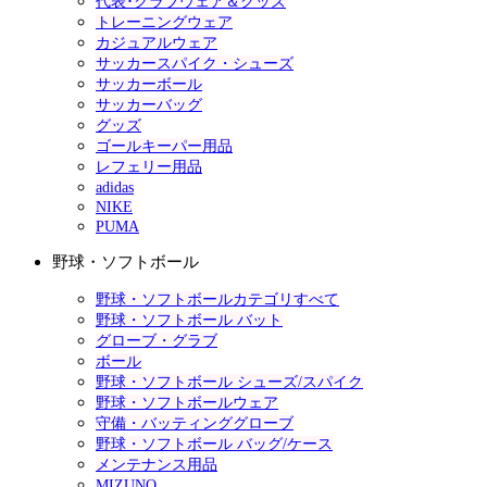
代表･クラブウェア＆グッズ
トレーニングウェア
カジュアルウェア
サッカースパイク・シューズ
サッカーボール
サッカーバッグ
グッズ
ゴールキーパー用品
レフェリー用品
adidas
NIKE
PUMA
野球・ソフトボール
野球・ソフトボールカテゴリすべて
野球・ソフトボール バット
グローブ・グラブ
ボール
野球・ソフトボール シューズ/スパイク
野球・ソフトボールウェア
守備・バッティンググローブ
野球・ソフトボール バッグ/ケース
メンテナンス用品
MIZUNO