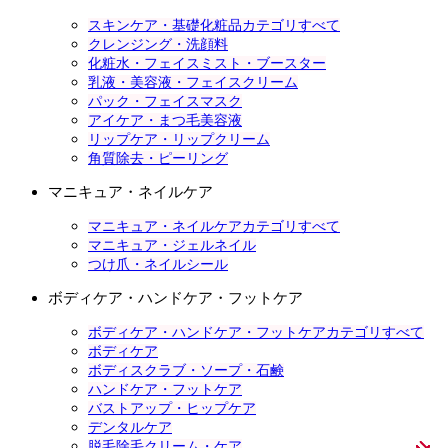
スキンケア・基礎化粧品カテゴリすべて
クレンジング・洗顔料
化粧水・フェイスミスト・ブースター
乳液・美容液・フェイスクリーム
パック・フェイスマスク
アイケア・まつ毛美容液
リップケア・リップクリーム
角質除去・ピーリング
マニキュア・ネイルケア
マニキュア・ネイルケアカテゴリすべて
マニキュア・ジェルネイル
つけ爪・ネイルシール
ボディケア・ハンドケア・フットケア
ボディケア・ハンドケア・フットケアカテゴリすべて
ボディケア
ボディスクラブ・ソープ・石鹸
ハンドケア・フットケア
バストアップ・ヒップケア
デンタルケア
脱毛除毛クリーム・ケア