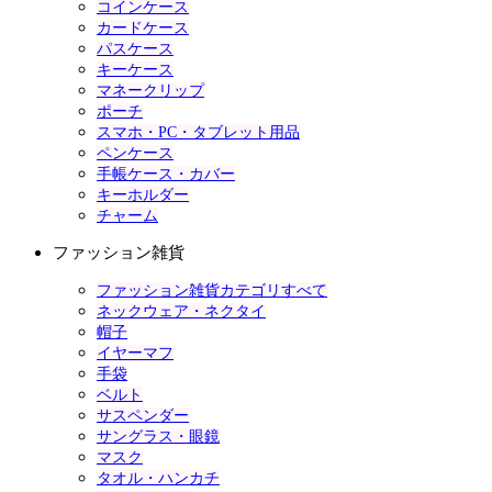
コインケース
カードケース
パスケース
キーケース
マネークリップ
ポーチ
スマホ・PC・タブレット用品
ペンケース
手帳ケース・カバー
キーホルダー
チャーム
ファッション雑貨
ファッション雑貨カテゴリすべて
ネックウェア・ネクタイ
帽子
イヤーマフ
手袋
ベルト
サスペンダー
サングラス・眼鏡
マスク
タオル・ハンカチ