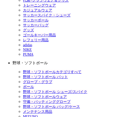
代表･クラブウェア＆グッズ
トレーニングウェア
カジュアルウェア
サッカースパイク・シューズ
サッカーボール
サッカーバッグ
グッズ
ゴールキーパー用品
レフェリー用品
adidas
NIKE
PUMA
野球・ソフトボール
野球・ソフトボールカテゴリすべて
野球・ソフトボール バット
グローブ・グラブ
ボール
野球・ソフトボール シューズ/スパイク
野球・ソフトボールウェア
守備・バッティンググローブ
野球・ソフトボール バッグ/ケース
メンテナンス用品
MIZUNO