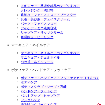
スキンケア・基礎化粧品カテゴリすべて
クレンジング・洗顔料
化粧水・フェイスミスト・ブースター
乳液・美容液・フェイスクリーム
パック・フェイスマスク
アイケア・まつ毛美容液
リップケア・リップクリーム
角質除去・ピーリング
マニキュア・ネイルケア
マニキュア・ネイルケアカテゴリすべて
マニキュア・ジェルネイル
つけ爪・ネイルシール
ボディケア・ハンドケア・フットケア
ボディケア・ハンドケア・フットケアカテゴリすべて
ボディケア
ボディスクラブ・ソープ・石鹸
ハンドケア・フットケア
バストアップ・ヒップケア
デンタルケア
脱毛除毛クリーム・ケア