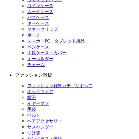
コインケース
カードケース
パスケース
キーケース
マネークリップ
ポーチ
スマホ・PC・タブレット用品
ペンケース
手帳ケース・カバー
キーホルダー
チャーム
ファッション雑貨
ファッション雑貨カテゴリすべて
ネックウェア
帽子
イヤーマフ
手袋
ベルト
ヘアアクセサリー
サスペンダー
つけ襟
サングラス・眼鏡