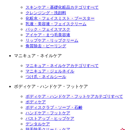
スキンケア・基礎化粧品カテゴリすべて
クレンジング・洗顔料
化粧水・フェイスミスト・ブースター
乳液・美容液・フェイスクリーム
パック・フェイスマスク
アイケア・まつ毛美容液
リップケア・リップクリーム
角質除去・ピーリング
マニキュア・ネイルケア
マニキュア・ネイルケアカテゴリすべて
マニキュア・ジェルネイル
つけ爪・ネイルシール
ボディケア・ハンドケア・フットケア
ボディケア・ハンドケア・フットケアカテゴリすべて
ボディケア
ボディスクラブ・ソープ・石鹸
ハンドケア・フットケア
バストアップ・ヒップケア
デンタルケア
脱毛除毛クリーム・ケア