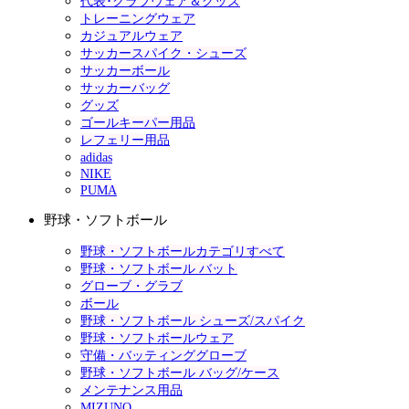
代表･クラブウェア＆グッズ
トレーニングウェア
カジュアルウェア
サッカースパイク・シューズ
サッカーボール
サッカーバッグ
グッズ
ゴールキーパー用品
レフェリー用品
adidas
NIKE
PUMA
野球・ソフトボール
野球・ソフトボールカテゴリすべて
野球・ソフトボール バット
グローブ・グラブ
ボール
野球・ソフトボール シューズ/スパイク
野球・ソフトボールウェア
守備・バッティンググローブ
野球・ソフトボール バッグ/ケース
メンテナンス用品
MIZUNO