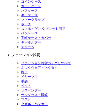
コインケース
カードケース
パスケース
キーケース
マネークリップ
ポーチ
スマホ・PC・タブレット用品
ペンケース
手帳ケース・カバー
キーホルダー
チャーム
ファッション雑貨
ファッション雑貨カテゴリすべて
ネックウェア・ネクタイ
帽子
イヤーマフ
手袋
ベルト
サスペンダー
サングラス・眼鏡
マスク
タオル・ハンカチ