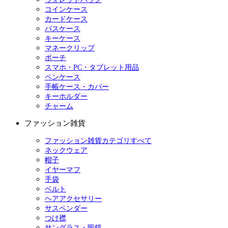
コインケース
カードケース
パスケース
キーケース
マネークリップ
ポーチ
スマホ・PC・タブレット用品
ペンケース
手帳ケース・カバー
キーホルダー
チャーム
ファッション雑貨
ファッション雑貨カテゴリすべて
ネックウェア
帽子
イヤーマフ
手袋
ベルト
ヘアアクセサリー
サスペンダー
つけ襟
サングラス・眼鏡