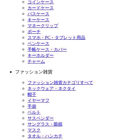
コインケース
カードケース
パスケース
キーケース
マネークリップ
ポーチ
スマホ・PC・タブレット用品
ペンケース
手帳ケース・カバー
キーホルダー
チャーム
ファッション雑貨
ファッション雑貨カテゴリすべて
ネックウェア・ネクタイ
帽子
イヤーマフ
手袋
ベルト
サスペンダー
サングラス・眼鏡
マスク
タオル・ハンカチ