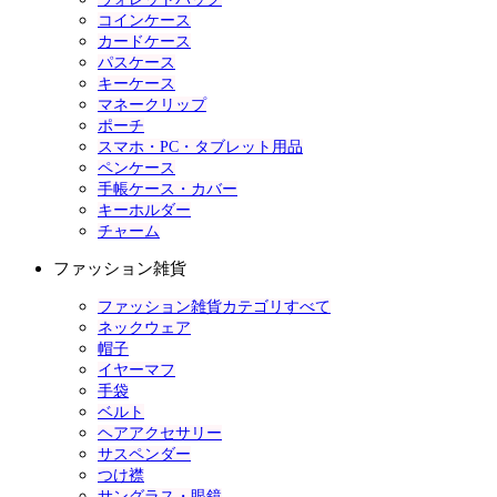
コインケース
カードケース
パスケース
キーケース
マネークリップ
ポーチ
スマホ・PC・タブレット用品
ペンケース
手帳ケース・カバー
キーホルダー
チャーム
ファッション雑貨
ファッション雑貨カテゴリすべて
ネックウェア
帽子
イヤーマフ
手袋
ベルト
ヘアアクセサリー
サスペンダー
つけ襟
サングラス・眼鏡