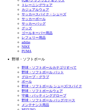
代表･クラブウェア＆グッズ
トレーニングウェア
カジュアルウェア
サッカースパイク・シューズ
サッカーボール
サッカーバッグ
グッズ
ゴールキーパー用品
レフェリー用品
adidas
NIKE
PUMA
野球・ソフトボール
野球・ソフトボールカテゴリすべて
野球・ソフトボール バット
グローブ・グラブ
ボール
野球・ソフトボール シューズ/スパイク
野球・ソフトボールウェア
守備・バッティンググローブ
野球・ソフトボール バッグ/ケース
メンテナンス用品
MIZUNO