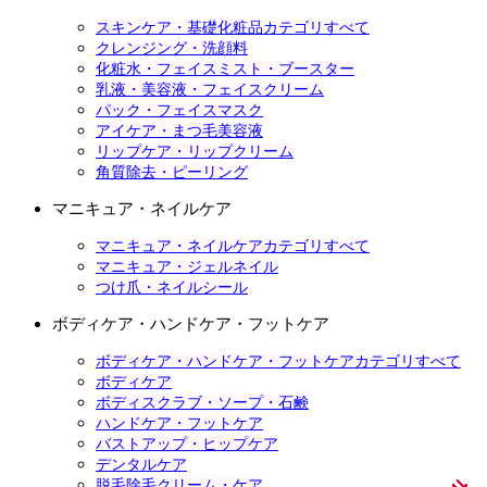
スキンケア・基礎化粧品カテゴリすべて
クレンジング・洗顔料
化粧水・フェイスミスト・ブースター
乳液・美容液・フェイスクリーム
パック・フェイスマスク
アイケア・まつ毛美容液
リップケア・リップクリーム
角質除去・ピーリング
マニキュア・ネイルケア
マニキュア・ネイルケアカテゴリすべて
マニキュア・ジェルネイル
つけ爪・ネイルシール
ボディケア・ハンドケア・フットケア
ボディケア・ハンドケア・フットケアカテゴリすべて
ボディケア
ボディスクラブ・ソープ・石鹸
ハンドケア・フットケア
バストアップ・ヒップケア
デンタルケア
脱毛除毛クリーム・ケア