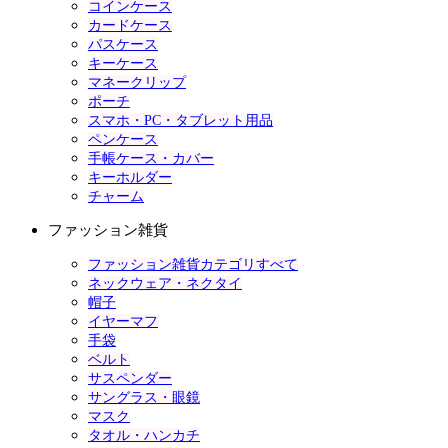
コインケース
カードケース
パスケース
キーケース
マネークリップ
ポーチ
スマホ・PC・タブレット用品
ペンケース
手帳ケース・カバー
キーホルダー
チャーム
ファッション雑貨
ファッション雑貨カテゴリすべて
ネックウェア・ネクタイ
帽子
イヤーマフ
手袋
ベルト
サスペンダー
サングラス・眼鏡
マスク
タオル・ハンカチ