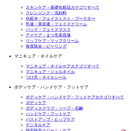
スキンケア・基礎化粧品カテゴリすべて
クレンジング・洗顔料
化粧水・フェイスミスト・ブースター
乳液・美容液・フェイスクリーム
パック・フェイスマスク
アイケア・まつ毛美容液
リップケア・リップクリーム
角質除去・ピーリング
マニキュア・ネイルケア
マニキュア・ネイルケアカテゴリすべて
マニキュア・ジェルネイル
つけ爪・ネイルシール
ボディケア・ハンドケア・フットケア
ボディケア・ハンドケア・フットケアカテゴリすべて
ボディケア
ボディスクラブ・ソープ・石鹸
ハンドケア・フットケア
バストアップ・ヒップケア
デンタルケア
脱毛除毛クリーム・ケア