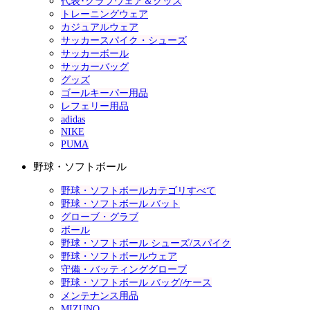
代表･クラブウェア＆グッズ
トレーニングウェア
カジュアルウェア
サッカースパイク・シューズ
サッカーボール
サッカーバッグ
グッズ
ゴールキーパー用品
レフェリー用品
adidas
NIKE
PUMA
野球・ソフトボール
野球・ソフトボールカテゴリすべて
野球・ソフトボール バット
グローブ・グラブ
ボール
野球・ソフトボール シューズ/スパイク
野球・ソフトボールウェア
守備・バッティンググローブ
野球・ソフトボール バッグ/ケース
メンテナンス用品
MIZUNO