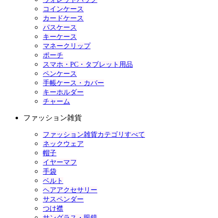
コインケース
カードケース
パスケース
キーケース
マネークリップ
ポーチ
スマホ・PC・タブレット用品
ペンケース
手帳ケース・カバー
キーホルダー
チャーム
ファッション雑貨
ファッション雑貨カテゴリすべて
ネックウェア
帽子
イヤーマフ
手袋
ベルト
ヘアアクセサリー
サスペンダー
つけ襟
サングラス・眼鏡