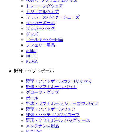
代表･クラブウェア＆グッズ
トレーニングウェア
カジュアルウェア
サッカースパイク・シューズ
サッカーボール
サッカーバッグ
グッズ
ゴールキーパー用品
レフェリー用品
adidas
NIKE
PUMA
野球・ソフトボール
野球・ソフトボールカテゴリすべて
野球・ソフトボール バット
グローブ・グラブ
ボール
野球・ソフトボール シューズ/スパイク
野球・ソフトボールウェア
守備・バッティンググローブ
野球・ソフトボール バッグ/ケース
メンテナンス用品
MIZUNO