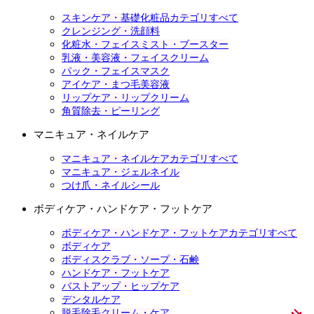
スキンケア・基礎化粧品カテゴリすべて
クレンジング・洗顔料
化粧水・フェイスミスト・ブースター
乳液・美容液・フェイスクリーム
パック・フェイスマスク
アイケア・まつ毛美容液
リップケア・リップクリーム
角質除去・ピーリング
マニキュア・ネイルケア
マニキュア・ネイルケアカテゴリすべて
マニキュア・ジェルネイル
つけ爪・ネイルシール
ボディケア・ハンドケア・フットケア
ボディケア・ハンドケア・フットケアカテゴリすべて
ボディケア
ボディスクラブ・ソープ・石鹸
ハンドケア・フットケア
バストアップ・ヒップケア
デンタルケア
脱毛除毛クリーム・ケア