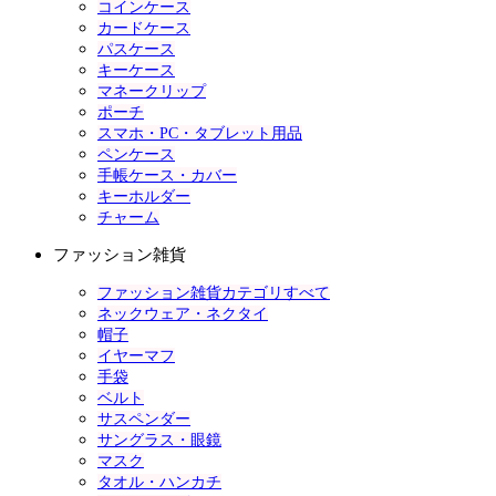
コインケース
カードケース
パスケース
キーケース
マネークリップ
ポーチ
スマホ・PC・タブレット用品
ペンケース
手帳ケース・カバー
キーホルダー
チャーム
ファッション雑貨
ファッション雑貨カテゴリすべて
ネックウェア・ネクタイ
帽子
イヤーマフ
手袋
ベルト
サスペンダー
サングラス・眼鏡
マスク
タオル・ハンカチ