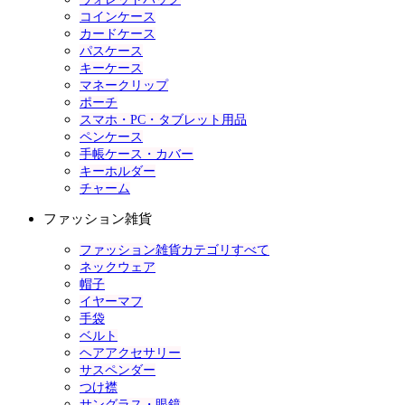
コインケース
カードケース
パスケース
キーケース
マネークリップ
ポーチ
スマホ・PC・タブレット用品
ペンケース
手帳ケース・カバー
キーホルダー
チャーム
ファッション雑貨
ファッション雑貨カテゴリすべて
ネックウェア
帽子
イヤーマフ
手袋
ベルト
ヘアアクセサリー
サスペンダー
つけ襟
サングラス・眼鏡