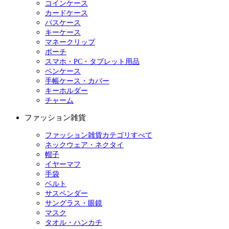
コインケース
カードケース
パスケース
キーケース
マネークリップ
ポーチ
スマホ・PC・タブレット用品
ペンケース
手帳ケース・カバー
キーホルダー
チャーム
ファッション雑貨
ファッション雑貨カテゴリすべて
ネックウェア・ネクタイ
帽子
イヤーマフ
手袋
ベルト
サスペンダー
サングラス・眼鏡
マスク
タオル・ハンカチ