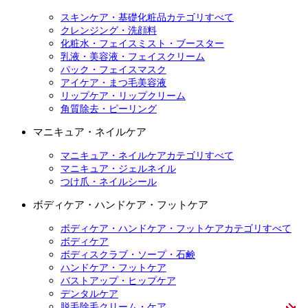
スキンケア・基礎化粧品カテゴリすべて
クレンジング・洗顔料
化粧水・フェイスミスト・ブースター
乳液・美容液・フェイスクリーム
パック・フェイスマスク
アイケア・まつ毛美容液
リップケア・リップクリーム
角質除去・ピーリング
マニキュア・ネイルケア
マニキュア・ネイルケアカテゴリすべて
マニキュア・ジェルネイル
つけ爪・ネイルシール
ボディケア・ハンドケア・フットケア
ボディケア・ハンドケア・フットケアカテゴリすべて
ボディケア
ボディスクラブ・ソープ・石鹸
ハンドケア・フットケア
バストアップ・ヒップケア
デンタルケア
脱毛除毛クリーム・ケア