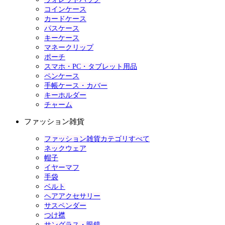
コインケース
カードケース
パスケース
キーケース
マネークリップ
ポーチ
スマホ・PC・タブレット用品
ペンケース
手帳ケース・カバー
キーホルダー
チャーム
ファッション雑貨
ファッション雑貨カテゴリすべて
ネックウェア
帽子
イヤーマフ
手袋
ベルト
ヘアアクセサリー
サスペンダー
つけ襟
サングラス・眼鏡