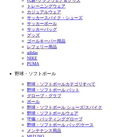
代表･クラブウェア＆グッズ
トレーニングウェア
カジュアルウェア
サッカースパイク・シューズ
サッカーボール
サッカーバッグ
グッズ
ゴールキーパー用品
レフェリー用品
adidas
NIKE
PUMA
野球・ソフトボール
野球・ソフトボールカテゴリすべて
野球・ソフトボール バット
グローブ・グラブ
ボール
野球・ソフトボール シューズ/スパイク
野球・ソフトボールウェア
守備・バッティンググローブ
野球・ソフトボール バッグ/ケース
メンテナンス用品
MIZUNO