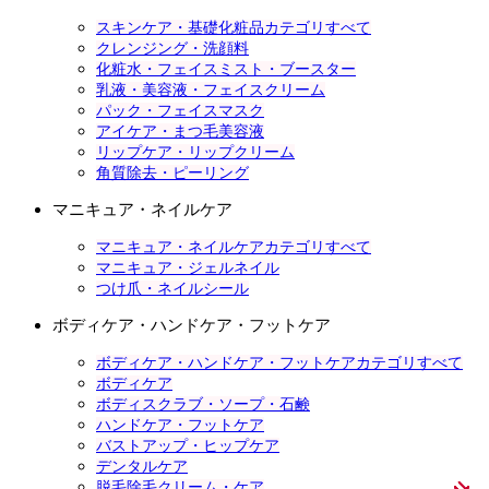
スキンケア・基礎化粧品カテゴリすべて
クレンジング・洗顔料
化粧水・フェイスミスト・ブースター
乳液・美容液・フェイスクリーム
パック・フェイスマスク
アイケア・まつ毛美容液
リップケア・リップクリーム
角質除去・ピーリング
マニキュア・ネイルケア
マニキュア・ネイルケアカテゴリすべて
マニキュア・ジェルネイル
つけ爪・ネイルシール
ボディケア・ハンドケア・フットケア
ボディケア・ハンドケア・フットケアカテゴリすべて
ボディケア
ボディスクラブ・ソープ・石鹸
ハンドケア・フットケア
バストアップ・ヒップケア
デンタルケア
脱毛除毛クリーム・ケア