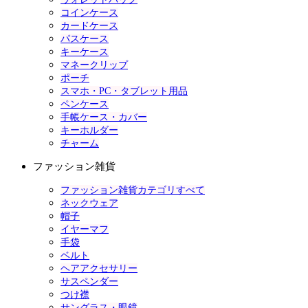
コインケース
カードケース
パスケース
キーケース
マネークリップ
ポーチ
スマホ・PC・タブレット用品
ペンケース
手帳ケース・カバー
キーホルダー
チャーム
ファッション雑貨
ファッション雑貨カテゴリすべて
ネックウェア
帽子
イヤーマフ
手袋
ベルト
ヘアアクセサリー
サスペンダー
つけ襟
サングラス・眼鏡