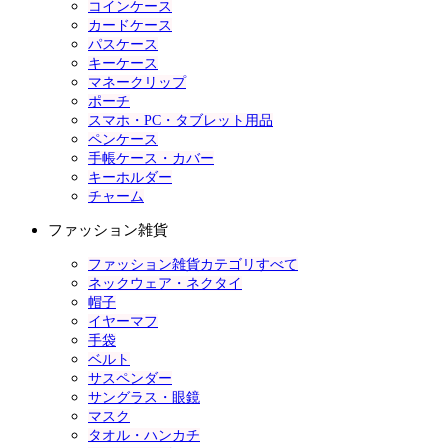
コインケース
カードケース
パスケース
キーケース
マネークリップ
ポーチ
スマホ・PC・タブレット用品
ペンケース
手帳ケース・カバー
キーホルダー
チャーム
ファッション雑貨
ファッション雑貨カテゴリすべて
ネックウェア・ネクタイ
帽子
イヤーマフ
手袋
ベルト
サスペンダー
サングラス・眼鏡
マスク
タオル・ハンカチ