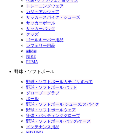
代表･クラブウェア＆グッズ
トレーニングウェア
カジュアルウェア
サッカースパイク・シューズ
サッカーボール
サッカーバッグ
グッズ
ゴールキーパー用品
レフェリー用品
adidas
NIKE
PUMA
野球・ソフトボール
野球・ソフトボールカテゴリすべて
野球・ソフトボール バット
グローブ・グラブ
ボール
野球・ソフトボール シューズ/スパイク
野球・ソフトボールウェア
守備・バッティンググローブ
野球・ソフトボール バッグ/ケース
メンテナンス用品
MIZUNO