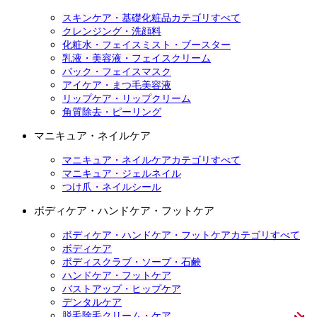
スキンケア・基礎化粧品カテゴリすべて
クレンジング・洗顔料
化粧水・フェイスミスト・ブースター
乳液・美容液・フェイスクリーム
パック・フェイスマスク
アイケア・まつ毛美容液
リップケア・リップクリーム
角質除去・ピーリング
マニキュア・ネイルケア
マニキュア・ネイルケアカテゴリすべて
マニキュア・ジェルネイル
つけ爪・ネイルシール
ボディケア・ハンドケア・フットケア
ボディケア・ハンドケア・フットケアカテゴリすべて
ボディケア
ボディスクラブ・ソープ・石鹸
ハンドケア・フットケア
バストアップ・ヒップケア
デンタルケア
脱毛除毛クリーム・ケア