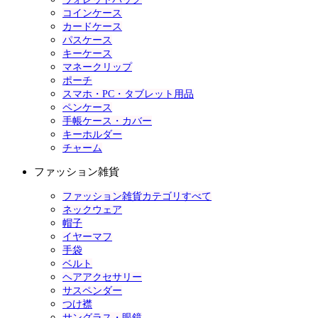
コインケース
カードケース
パスケース
キーケース
マネークリップ
ポーチ
スマホ・PC・タブレット用品
ペンケース
手帳ケース・カバー
キーホルダー
チャーム
ファッション雑貨
ファッション雑貨カテゴリすべて
ネックウェア
帽子
イヤーマフ
手袋
ベルト
ヘアアクセサリー
サスペンダー
つけ襟
サングラス・眼鏡