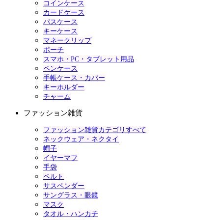
コインケース
カードケース
パスケース
キーケース
マネークリップ
ポーチ
スマホ・PC・タブレット用品
ペンケース
手帳ケース・カバー
キーホルダー
チャーム
ファッション雑貨
ファッション雑貨カテゴリすべて
ネックウェア・ネクタイ
帽子
イヤーマフ
手袋
ベルト
サスペンダー
サングラス・眼鏡
マスク
タオル・ハンカチ