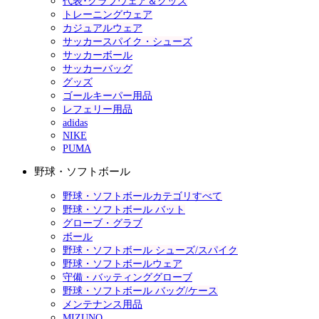
代表･クラブウェア＆グッズ
トレーニングウェア
カジュアルウェア
サッカースパイク・シューズ
サッカーボール
サッカーバッグ
グッズ
ゴールキーパー用品
レフェリー用品
adidas
NIKE
PUMA
野球・ソフトボール
野球・ソフトボールカテゴリすべて
野球・ソフトボール バット
グローブ・グラブ
ボール
野球・ソフトボール シューズ/スパイク
野球・ソフトボールウェア
守備・バッティンググローブ
野球・ソフトボール バッグ/ケース
メンテナンス用品
MIZUNO