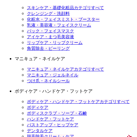
スキンケア・基礎化粧品カテゴリすべて
クレンジング・洗顔料
化粧水・フェイスミスト・ブースター
乳液・美容液・フェイスクリーム
パック・フェイスマスク
アイケア・まつ毛美容液
リップケア・リップクリーム
角質除去・ピーリング
マニキュア・ネイルケア
マニキュア・ネイルケアカテゴリすべて
マニキュア・ジェルネイル
つけ爪・ネイルシール
ボディケア・ハンドケア・フットケア
ボディケア・ハンドケア・フットケアカテゴリすべて
ボディケア
ボディスクラブ・ソープ・石鹸
ハンドケア・フットケア
バストアップ・ヒップケア
デンタルケア
脱毛除毛クリーム・ケア