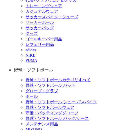
代表･クラブウェア＆グッズ
トレーニングウェア
カジュアルウェア
サッカースパイク・シューズ
サッカーボール
サッカーバッグ
グッズ
ゴールキーパー用品
レフェリー用品
adidas
NIKE
PUMA
野球・ソフトボール
野球・ソフトボールカテゴリすべて
野球・ソフトボール バット
グローブ・グラブ
ボール
野球・ソフトボール シューズ/スパイク
野球・ソフトボールウェア
守備・バッティンググローブ
野球・ソフトボール バッグ/ケース
メンテナンス用品
MIZUNO