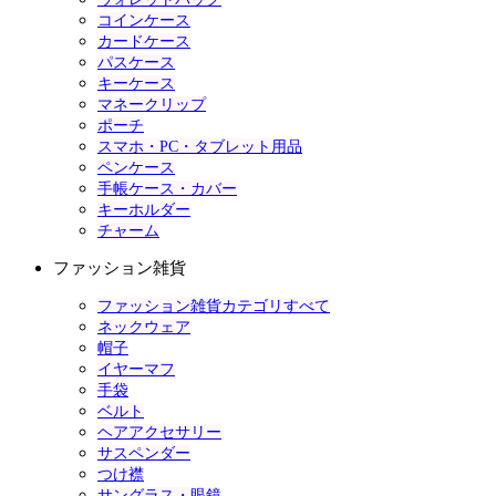
コインケース
カードケース
パスケース
キーケース
マネークリップ
ポーチ
スマホ・PC・タブレット用品
ペンケース
手帳ケース・カバー
キーホルダー
チャーム
ファッション雑貨
ファッション雑貨カテゴリすべて
ネックウェア
帽子
イヤーマフ
手袋
ベルト
ヘアアクセサリー
サスペンダー
つけ襟
サングラス・眼鏡