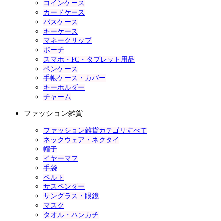
コインケース
カードケース
パスケース
キーケース
マネークリップ
ポーチ
スマホ・PC・タブレット用品
ペンケース
手帳ケース・カバー
キーホルダー
チャーム
ファッション雑貨
ファッション雑貨カテゴリすべて
ネックウェア・ネクタイ
帽子
イヤーマフ
手袋
ベルト
サスペンダー
サングラス・眼鏡
マスク
タオル・ハンカチ