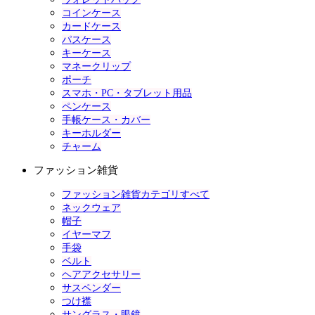
コインケース
カードケース
パスケース
キーケース
マネークリップ
ポーチ
スマホ・PC・タブレット用品
ペンケース
手帳ケース・カバー
キーホルダー
チャーム
ファッション雑貨
ファッション雑貨カテゴリすべて
ネックウェア
帽子
イヤーマフ
手袋
ベルト
ヘアアクセサリー
サスペンダー
つけ襟
サングラス・眼鏡