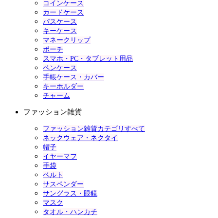
コインケース
カードケース
パスケース
キーケース
マネークリップ
ポーチ
スマホ・PC・タブレット用品
ペンケース
手帳ケース・カバー
キーホルダー
チャーム
ファッション雑貨
ファッション雑貨カテゴリすべて
ネックウェア・ネクタイ
帽子
イヤーマフ
手袋
ベルト
サスペンダー
サングラス・眼鏡
マスク
タオル・ハンカチ