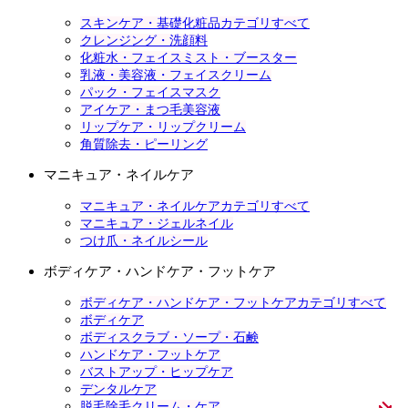
スキンケア・基礎化粧品カテゴリすべて
クレンジング・洗顔料
化粧水・フェイスミスト・ブースター
乳液・美容液・フェイスクリーム
パック・フェイスマスク
アイケア・まつ毛美容液
リップケア・リップクリーム
角質除去・ピーリング
マニキュア・ネイルケア
マニキュア・ネイルケアカテゴリすべて
マニキュア・ジェルネイル
つけ爪・ネイルシール
ボディケア・ハンドケア・フットケア
ボディケア・ハンドケア・フットケアカテゴリすべて
ボディケア
ボディスクラブ・ソープ・石鹸
ハンドケア・フットケア
バストアップ・ヒップケア
デンタルケア
脱毛除毛クリーム・ケア