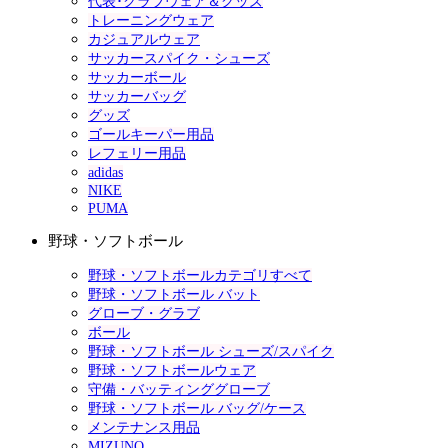
代表･クラブウェア＆グッズ
トレーニングウェア
カジュアルウェア
サッカースパイク・シューズ
サッカーボール
サッカーバッグ
グッズ
ゴールキーパー用品
レフェリー用品
adidas
NIKE
PUMA
野球・ソフトボール
野球・ソフトボールカテゴリすべて
野球・ソフトボール バット
グローブ・グラブ
ボール
野球・ソフトボール シューズ/スパイク
野球・ソフトボールウェア
守備・バッティンググローブ
野球・ソフトボール バッグ/ケース
メンテナンス用品
MIZUNO